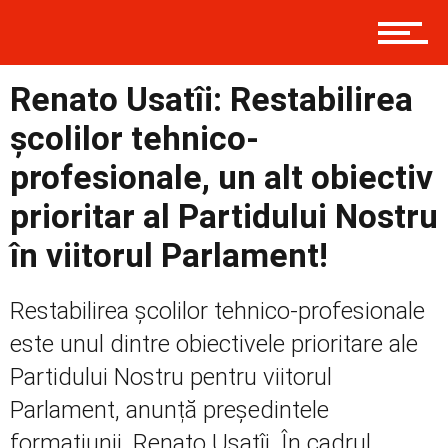
Prima
Renato Usatîi: Restabilirea
școlilor tehnico-
Politică
profesionale, un alt obiectiv
prioritar al Partidului Nostru
Externe
în viitorul Parlament!
Restabilirea școlilor tehnico-profesionale
Social
este unul dintre obiectivele prioritare ale
Partidului Nostru pentru viitorul
Economic
Parlament, anunță președintele
formațiunii, Renato Usatîi. În cadrul