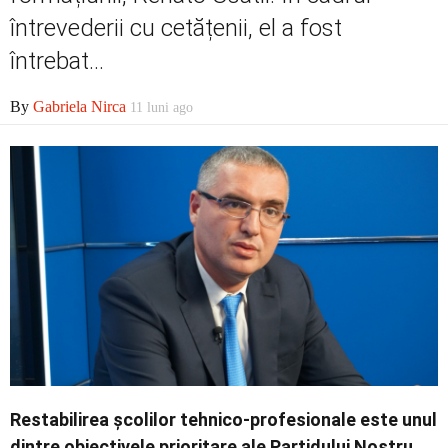
întrevederii cu cetățenii, el a fost
Contact
întrebat...
By
Gabriela Nirca
11 luni ago
Restabilirea școlilor tehnico-profesionale este unul
dintre obiectivele prioritare ale Partidului Nostru