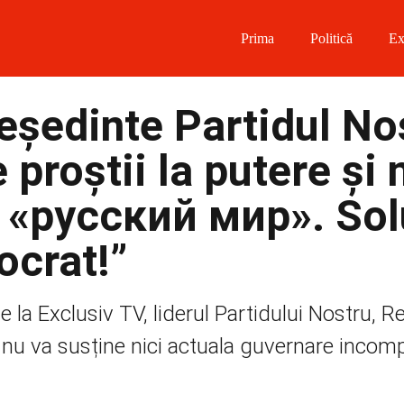
Prima
Politică
Ex
 on Facebook
reședinte Partidul No
on Twitter
proștii la putere și 
on Instagram
u «pусский мир». Sol
 on Telegram
ocrat!”
de la Exclusiv TV, liderul Partidului Nostru, R
a nu va susține nici actuala guvernare incom