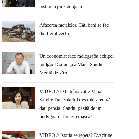
instituția prezidențială
Afacerea metalelor. Câți bani se fac
din fierul vechi
Un economist face radiografia echipei
lui Igor Dodon și a Maiei Sandu.
Merită de văzut
VIDEO // O bătrână către Maia
Sandu: Dați salariul dvs mie și eu vă
dau pensia! Sandu, păzită de un
bodyguard: Pune-ți masca!
VIDEO // Istoria se repetă? Evaziune