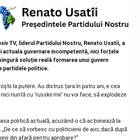
usiv TV, liderul Partidului Nostru, Renato Usatîi, a
i actuala guvernare incompetentă, nici forțele
 singură soluție reală formarea unui guvern
 partidele politice.
tii la putere. Au distrus țara în patru ani, e cea
ici nuntă cu ‘russkii mir’ nu voi face, să explodeze
clasa politică actuală, acuzând-o că acționează la
 „De ce să vorbesc cu politicienii de aici, dacă după
tronii din afară pentru aprobare?”