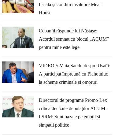
fiscală și condiții insalubre Meat
House
Ceban îi răspunde lui Năstase:
Acordul semnat cu blocul „ACUM”
pentru mine este lege
VIDEO // Maia Sandu despre Usatîi:
A participat împreună cu Plahotniuc
la scheme criminale și omoruri
Directorul de programe Promo-Lex
critică deciziile deputaților ACUM-
PSRM: Sunt bazate pe emoții și
simpatii politice