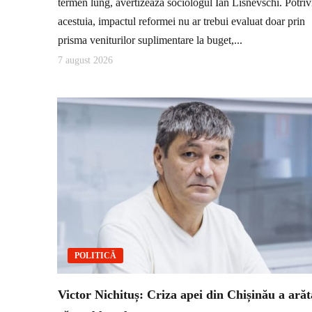
termen lung, avertizează sociologul Ian Lisnevschi. Potriv
acestuia, impactul reformei nu ar trebui evaluat doar prin
prisma veniturilor suplimentare la buget,...
7 august 2026
POLITICĂ
Victor Nichituș: Criza apei din Chișinău a arăt