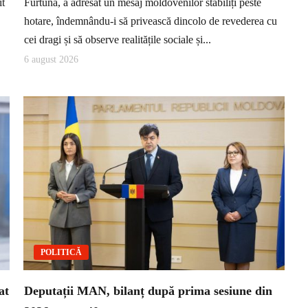
it
Furtună, a adresat un mesaj moldovenilor stabiliți peste
hotare, îndemnându-i să privească dincolo de revederea cu
cei dragi și să observe realitățile sociale și...
6 august 2026
POLITICĂ
at
Deputații MAN, bilanț după prima sesiune din