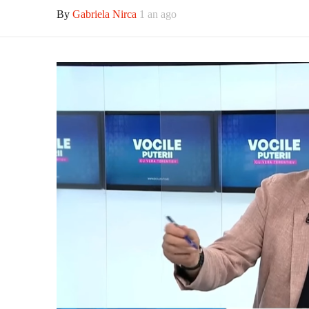
By
Gabriela Nirca
1 an ago