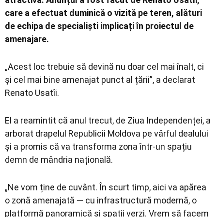
care a efectuat duminică o vizită pe teren, alături
de echipa de specialiști implicați în proiectul de
amenajare.
„Acest loc trebuie să devină nu doar cel mai înalt, ci
și cel mai bine amenajat punct al țării”, a declarat
Renato Usatîi.
El a reamintit că anul trecut, de Ziua Independenței, a
arborat drapelul Republicii Moldova pe vârful dealului
și a promis că va transforma zona într-un spațiu
demn de mândria națională.
„Ne vom ține de cuvânt. În scurt timp, aici va apărea
o zonă amenajată — cu infrastructură modernă, o
platformă panoramică și spații verzi. Vrem să facem