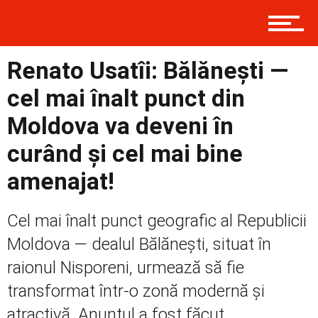
Prima
Renato Usatîi: Bălănești —
cel mai înalt punct din
Politică
Moldova va deveni în
curând și cel mai bine
Externe
amenajat!
Cel mai înalt punct geografic al Republicii
Social
Moldova — dealul Bălănești, situat în
raionul Nisporeni, urmează să fie
Economic
transformat într-o zonă modernă și
atractivă. Anunțul a fost făcut...