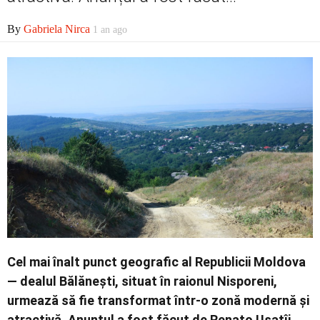
Contact
By
Gabriela Nirca
1 an ago
Cel mai înalt punct geografic al Republicii Moldova
— dealul Bălănești, situat în raionul Nisporeni,
urmează să fie transformat într-o zonă modernă și
atractivă. Anunțul a fost făcut de Renato Usatîi,