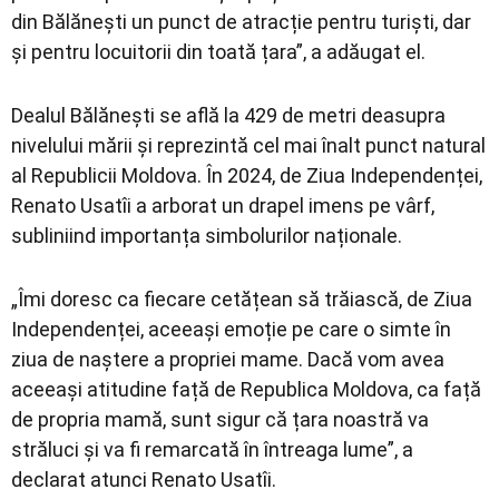
din Bălănești un punct de atracție pentru turiști, dar
și pentru locuitorii din toată țara”, a adăugat el.
Dealul Bălănești se află la 429 de metri deasupra
nivelului mării și reprezintă cel mai înalt punct natural
al Republicii Moldova. În 2024, de Ziua Independenței,
Renato Usatîi a arborat un drapel imens pe vârf,
subliniind importanța simbolurilor naționale.
„Îmi doresc ca fiecare cetățean să trăiască, de Ziua
Independenței, aceeași emoție pe care o simte în
ziua de naștere a propriei mame. Dacă vom avea
aceeași atitudine față de Republica Moldova, ca față
de propria mamă, sunt sigur că țara noastră va
străluci și va fi remarcată în întreaga lume”, a
declarat atunci Renato Usatîi.