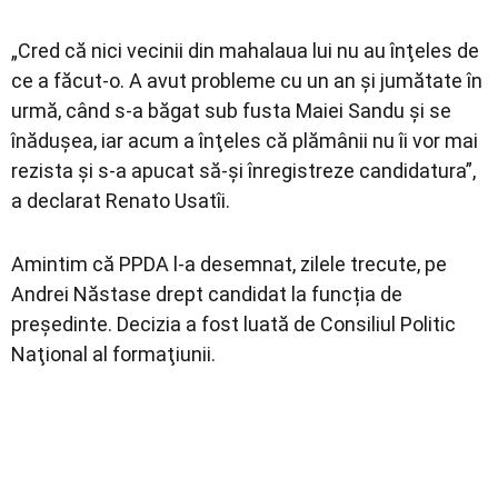
„Cred că nici vecinii din mahalaua lui nu au înţeles de
ce a făcut-o. A avut probleme cu un an şi jumătate în
urmă, când s-a băgat sub fusta Maiei Sandu şi se
înăduşea, iar acum a înţeles că plămânii nu îi vor mai
rezista şi s-a apucat să-şi înregistreze candidatura”,
a declarat Renato Usatîi.
Amintim că PPDA l-a desemnat, zilele trecute, pe
Andrei Năstase drept candidat la funcția de
președinte. Decizia a fost luată de Consiliul Politic
Naţional al formaţiunii.