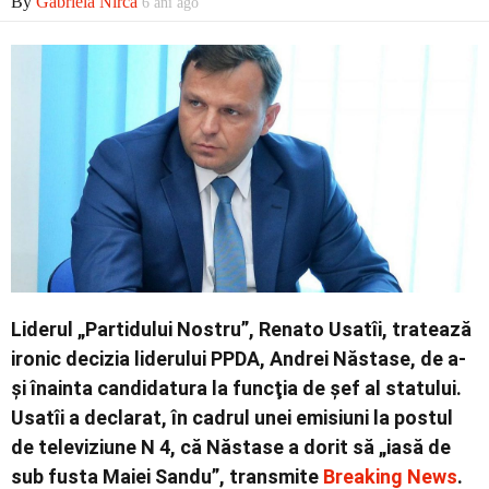
By
Gabriela Nirca
6 ani ago
Economic
Contact
Liderul „Partidului Nostru”, Renato Usatîi, tratează
ironic decizia liderului PPDA, Andrei Năstase, de a-
şi înainta candidatura la funcţia de şef al statului.
Usatîi a declarat, în cadrul unei emisiuni la postul
de televiziune N 4, că Năstase a dorit să „iasă de
sub fusta Maiei Sandu”, transmite
Breaking News
.