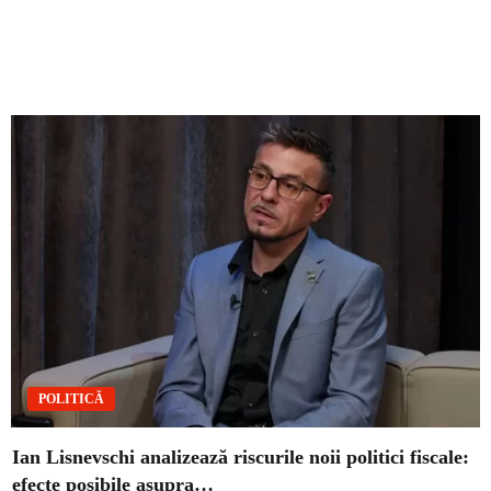
POLITICĂ
Ian Lisnevschi analizează riscurile noii politici fiscale:
efecte posibile asupra…