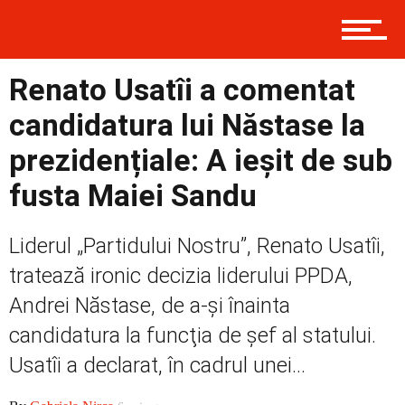
Contact
Renato Usatîi a comentat
candidatura lui Năstase la
Prima
prezidențiale: A ieșit de sub
fusta Maiei Sandu
Politică
Liderul „Partidului Nostru”, Renato Usatîi,
tratează ironic decizia liderului PPDA,
Externe
Andrei Năstase, de a-şi înainta
candidatura la funcţia de şef al statului.
Usatîi a declarat, în cadrul unei...
Social