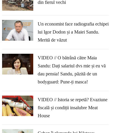
din fierul vechi
Un economist face radiografia echipei
lui Igor Dodon și a Maiei Sandu.
Merită de văzut
VIDEO // O bătrână către Maia
Sandu: Dați salariul dvs mie și eu vă
dau pensia! Sandu, păzită de un
bodyguard: Pune-ți masca!
VIDEO // Istoria se repetă? Evaziune
fiscală și condiții insalubre Meat
House