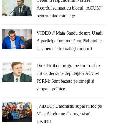
Ceban îi răspunde lui Năstase:
Acordul semnat cu blocul „ACUM”
pentru mine este lege
VIDEO // Maia Sandu despre Usatîi:
A participat împreună cu Plahotniuc
la scheme criminale și omoruri
Directorul de programe Promo-Lex
critică deciziile deputaților ACUM-
PSRM: Sunt bazate pe emoții și
simpatii politice
(VIDEO) Unioniștii, supărați foc pe
Maia Sandu: ne distruge visul
UNIRII