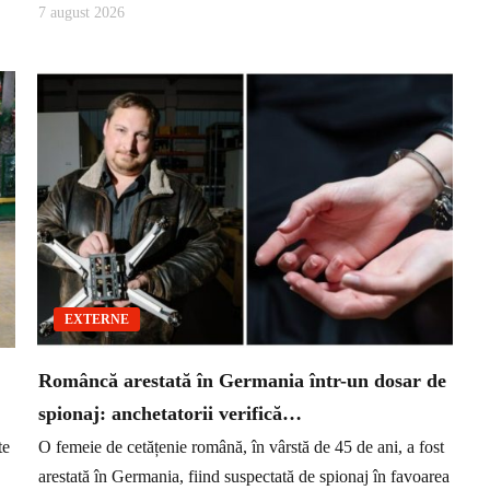
7 august 2026
EXTERNE
Româncă arestată în Germania într-un dosar de
spionaj: anchetatorii verifică…
te
O femeie de cetățenie română, în vârstă de 45 de ani, a fost
arestată în Germania, fiind suspectată de spionaj în favoarea