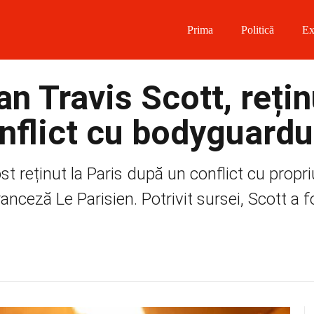
Prima
Politică
Ex
 on Facebook
n Travis Scott, rețin
on Twitter
nflict cu bodyguardu
on Instagram
t reținut la Paris după un conflict cu propri
 on Telegram
nceză Le Parisien. Potrivit sursei, Scott a f