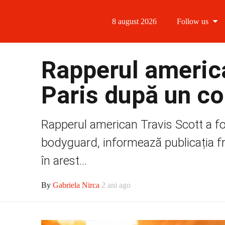
8 august 2026
Follow us
Follow us
Rapperul america
Follow us 
Paris după un co
Follow us 
Rapperul american Travis Scott a fos
Follow us
bodyguard, informează publicația fra
în arest...
By
Gabriela Nirca
2 ani ago