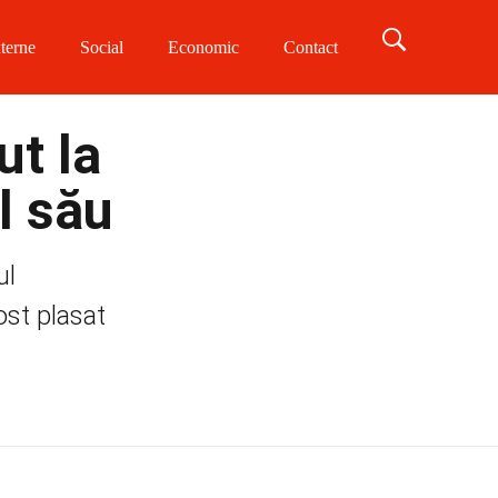
terne
Social
Economic
Contact
ut la
l său
ul
ost plasat