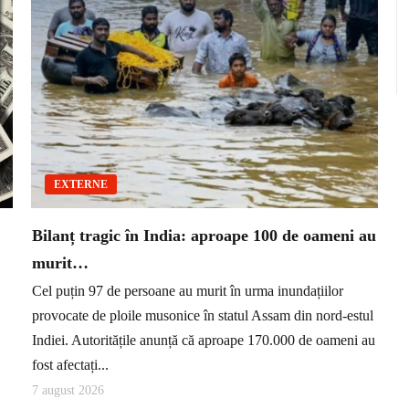
EXTERNE
Bilanț tragic în India: aproape 100 de oameni au
murit…
Cel puțin 97 de persoane au murit în urma inundațiilor
provocate de ploile musonice în statul Assam din nord-estul
Indiei. Autoritățile anunță că aproape 170.000 de oameni au
fost afectați...
7 august 2026