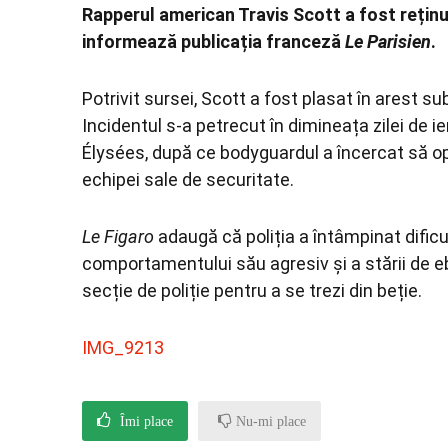
Rapperul american Travis Scott a fost reținu
informează publicația franceză
Le Parisien
.
Potrivit sursei, Scott a fost plasat în arest 
Incidentul s-a petrecut în dimineața zilei de i
Élysées, după ce bodyguardul a încercat să opr
echipei sale de securitate.
Le Figaro
adaugă că poliția a întâmpinat dificu
comportamentului său agresiv și a stării de ebr
secție de poliție pentru a se trezi din beție.
IMG_9213
Îmi place
Nu-mi place