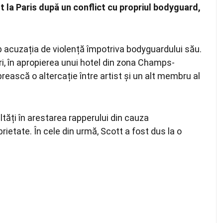
t la Paris după un conflict cu propriul bodyguard,
sub acuzația de violență împotriva bodyguardului său.
eri, în apropierea unui hotel din zona Champs-
ească o altercație între artist și un alt membru al
ltăți în arestarea rapperului din cauza
ietate. În cele din urmă, Scott a fost dus la o