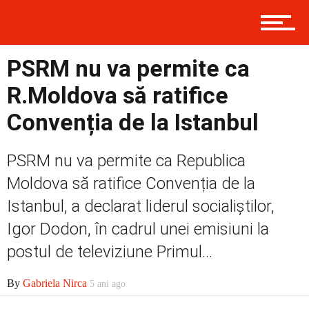
Prima
PSRM nu va permite ca
R.Moldova să ratifice
Convenția de la Istanbul
Politică
PSRM nu va permite ca Republica
Externe
Moldova să ratifice Convenția de la
Istanbul, a declarat liderul socialiștilor,
Igor Dodon, în cadrul unei emisiuni la
Social
postul de televiziune Primul...
By
Gabriela Nirca
5 ani ago
Economic