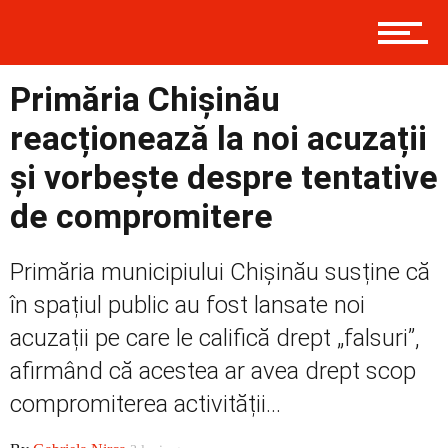
Contact
Primăria Chișinău
Prima
reacționează la noi acuzații
și vorbește despre tentative
de compromitere
Politică
Primăria municipiului Chișinău susține că
Externe
în spațiul public au fost lansate noi
acuzații pe care le califică drept „falsuri”,
afirmând că acestea ar avea drept scop
Social
compromiterea activității...