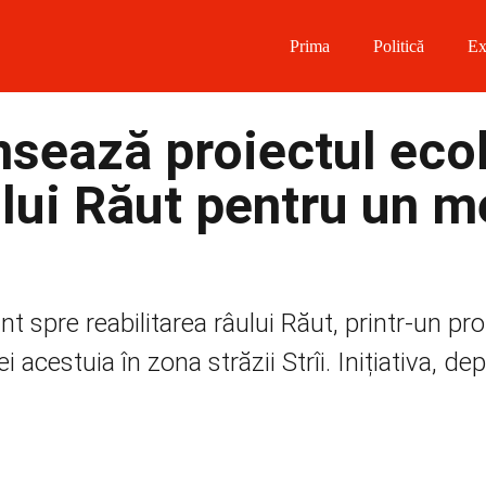
Prima
Politică
Ex
 on Facebook
ansează proiectul eco
on Twitter
ului Răut pentru un m
on Instagram
 on Telegram
t spre reabilitarea râului Răut, printr-un pro
 acestuia în zona străzii Strîi. Inițiativa, d