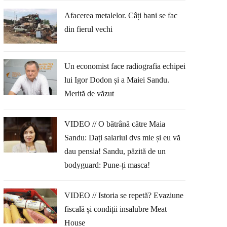
Afacerea metalelor. Câți bani se fac
din fierul vechi
Un economist face radiografia echipei
lui Igor Dodon și a Maiei Sandu.
Merită de văzut
VIDEO // O bătrână către Maia
Sandu: Dați salariul dvs mie și eu vă
dau pensia! Sandu, păzită de un
bodyguard: Pune-ți masca!
VIDEO // Istoria se repetă? Evaziune
fiscală și condiții insalubre Meat
House