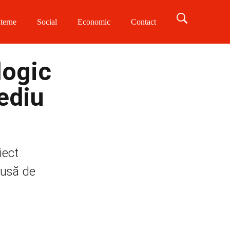
terne
Social
Economic
Contact
logic
ediu
iect
epusă de