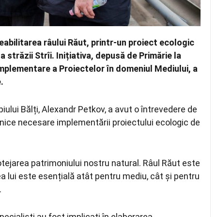
eabilitarea râului Răut, printr-un proiect ecologic
 străzii Strîi. Inițiativa, depusă de Primărie la
Implementare a Proiectelor în domeniul Mediului, a
e.
ipiului Bălți, Alexandr Petkov, a avut o întrevedere de
hnice necesare implementării proiectului ecologic de
tejarea patrimoniului nostru natural. Râul Răut este
rea lui este esențială atât pentru mediu, cât și pentru
.
ecialiști au fost implicați în elaborarea