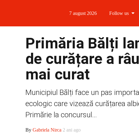
7 august 2026
Follow us
Follow us
Primăria Bălți l
Follow us 
de curățare a râ
Follow us 
mai curat
Follow us
Municipiul Bălți face un pas importan
ecologic care vizează curățarea albiei
Primărie la concursul...
By
Gabriela Nirca
2 ani ago