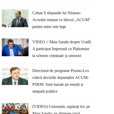
Ceban îi răspunde lui Năstase:
Acordul semnat cu blocul „ACUM”
pentru mine este lege
VIDEO // Maia Sandu despre Usatîi:
A participat împreună cu Plahotniuc
la scheme criminale și omoruri
Directorul de programe Promo-Lex
critică deciziile deputaților ACUM-
PSRM: Sunt bazate pe emoții și
simpatii politice
(VIDEO) Unioniștii, supărați foc pe
Maia Sandu: ne distruge visul