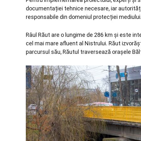
documentației tehnice necesare, iar autorități
responsabile din domeniul protecției mediului
Râul Răut are o lungime de 286 km și este integ
cel mai mare afluent al Nistrului. Răut izvoră
parcursul său, Răutul traversează orașele Bălți,