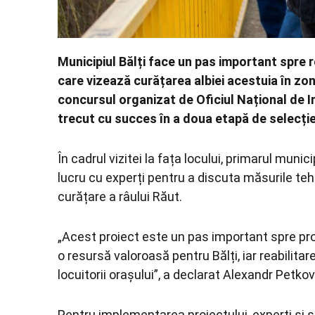
Municipiul Bălți face un pas important spre r
care vizează curățarea albiei acestuia în zona
concursul organizat de Oficiul Național de 
trecut cu succes în a doua etapă de selecți
În cadrul vizitei la fața locului, primarul munic
lucru cu experți pentru a discuta măsurile te
curățare a râului Răut.
„Acest proiect este un pas important spre pro
o resursă valoroasă pentru Bălți, iar reabilita
locuitorii orașului”, a declarat Alexandr Petkov
Pentru implementarea proiectului, experți și sp