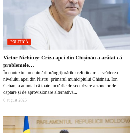
POLITICĂ
Victor Nichituș: Criza apei din Chișinău a arătat că
problemele…
În contextul amenințărilor/îngrijorărilor referitoare la scăderea
nivelului apei din Nistru, primarul municipiului Chișinău, Ion
Ceban, a anunțat că toate lucrările de securizare a zonelor de
captare și de aprovizionare alternativă...
6 august 2026