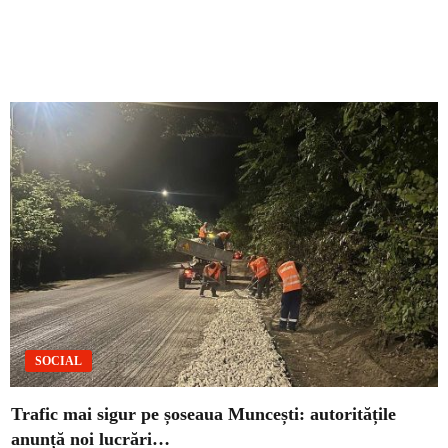
SOCIAL
Trafic mai sigur pe șoseaua Muncești: autoritățile
anunță noi lucrări…