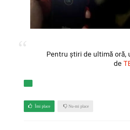
Pentru știri de ultimă oră
de
T
Îmi place
Nu-mi place