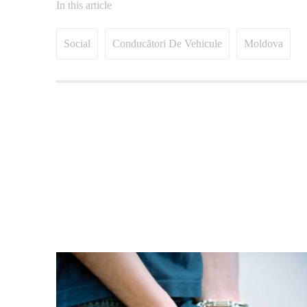
In this article
Social
Conducători De Vehicule
Moldova