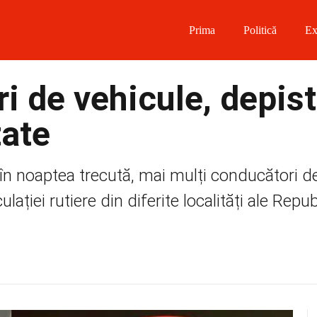
Prima
Politică
Ex
 on Facebook
i de vehicule, depist
on Twitter
tate
on Instagram
 în noaptea trecută, mai mulți conducători d
 on Telegram
ației rutiere din diferite localități ale Republ