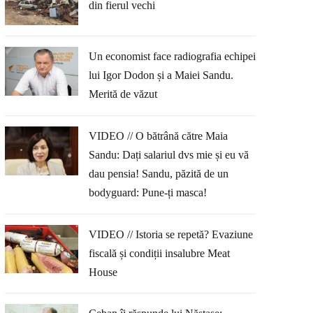
din fierul vechi
Un economist face radiografia echipei
lui Igor Dodon și a Maiei Sandu.
Merită de văzut
VIDEO // O bătrână către Maia
Sandu: Dați salariul dvs mie și eu vă
dau pensia! Sandu, păzită de un
bodyguard: Pune-ți masca!
VIDEO // Istoria se repetă? Evaziune
fiscală și condiții insalubre Meat
House