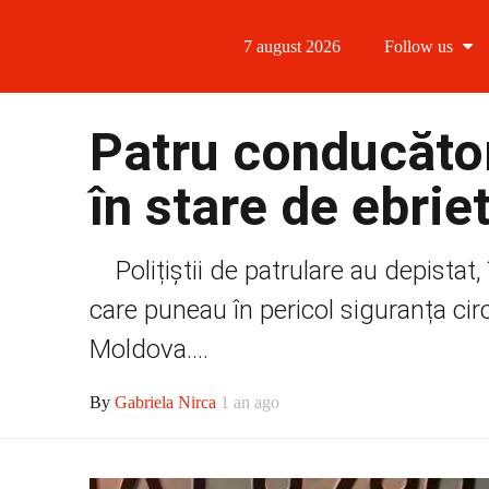
7 august 2026
Follow us
Follow us
Patru conducător
Follow us 
în stare de ebrie
Follow us 
Polițiștii de patrulare au depistat,
Follow us
care puneau în pericol siguranța circul
Moldova....
By
Gabriela Nirca
1 an ago