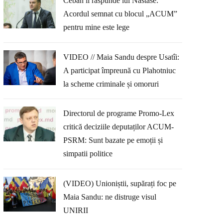
Ceban îi răspunde lui Năstase:
Acordul semnat cu blocul „ACUM”
pentru mine este lege
VIDEO // Maia Sandu despre Usatîi:
A participat împreună cu Plahotniuc
la scheme criminale și omoruri
Directorul de programe Promo-Lex
critică deciziile deputaților ACUM-
PSRM: Sunt bazate pe emoții și
simpatii politice
(VIDEO) Unioniștii, supărați foc pe
Maia Sandu: ne distruge visul
UNIRII