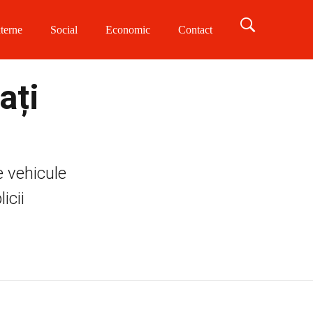
terne
Social
Economic
Contact
ați
e vehicule
icii