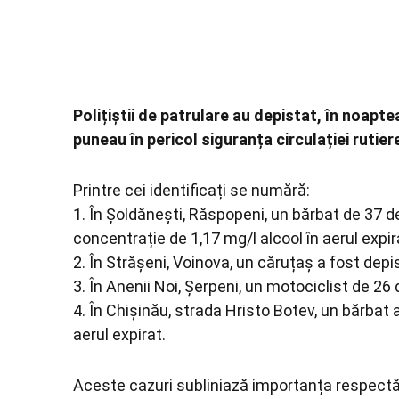
Polițiștii de patrulare au depistat, în noapt
puneau în pericol siguranța circulației rutiere
Printre cei identificați se numără:
1. În Șoldănești, Răspopeni, un bărbat de 37 d
concentrație de 1,17 mg/l alcool în aerul expir
2. În Strășeni, Voinova, un căruțaș a fost depis
3. În Anenii Noi, Șerpeni, un motociclist de 26 
4. În Chișinău, strada Hristo Botev, un bărbat a
aerul expirat.
Aceste cazuri subliniază importanța respectării