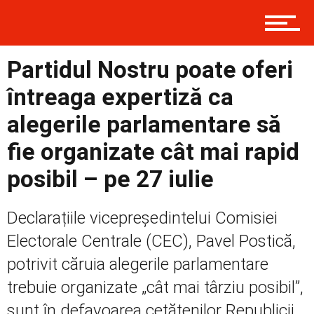
Contact
Partidul Nostru poate oferi
Prima
întreaga expertiză ca
alegerile parlamentare să
Politică
fie organizate cât mai rapid
posibil – pe 27 iulie
Externe
Declarațiile vicepreședintelui Comisiei
Electorale Centrale (CEC), Pavel Postică,
potrivit căruia alegerile parlamentare
Social
trebuie organizate „cât mai târziu posibil”,
sunt în defavoarea cetățenilor Republicii