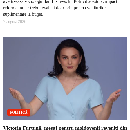
avertizează sociologul Ian Lisnevschi. Potrivit acestuia, impactul
reformei nu ar trebui evaluat doar prin prisma veniturilor
suplimentare la buget,...
7 august 2026
POLITICĂ
Victoria Furtună, mesaj pentru moldovenii reveniți din