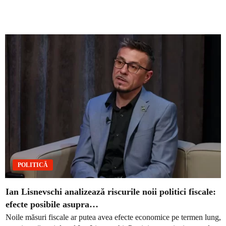
POLITICĂ
Ian Lisnevschi analizează riscurile noii politici fiscale:
efecte posibile asupra…
Noile măsuri fiscale ar putea avea efecte economice pe termen lung,