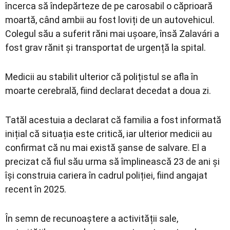
încerca să îndepărteze de pe carosabil o căprioară
moartă, când ambii au fost loviți de un autovehicul.
Colegul său a suferit răni mai ușoare, însă Zalavári a
fost grav rănit și transportat de urgență la spital.
Medicii au stabilit ulterior că polițistul se afla în
moarte cerebrală, fiind declarat decedat a doua zi.
Tatăl acestuia a declarat că familia a fost informată
inițial că situația este critică, iar ulterior medicii au
confirmat că nu mai există șanse de salvare. El a
precizat că fiul său urma să împlinească 23 de ani și
își construia cariera în cadrul poliției, fiind angajat
recent în 2025.
În semn de recunoaștere a activității sale,