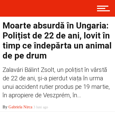
Contact
Moarte absurdă în Ungaria:
Prima
Polițist de 22 de ani, lovit în
timp ce îndepărta un animal
Politică
de pe drum
Zalavári Bálint Zsolt, un polițist în vârstă
Externe
de 22 de ani, și-a pierdut viața în urma
unui accident rutier produs pe 19 martie,
în apropiere de Veszprém, în...
Social
By
Gabriela Nirca
3 luni ago