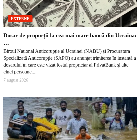
EXTERNE
Dosar de proporții la cea mai mare bancă din Ucraina:
…
Biroul Național Anticorupție al Ucrainei (NABU) și Procuratura
Specializată Anticorupție (SAPO) au anunțat trimiterea în instanță a
dosarului în care este vizat fostul proprietar al PrivatBank și alte
cinci persoane....
7 august 2026