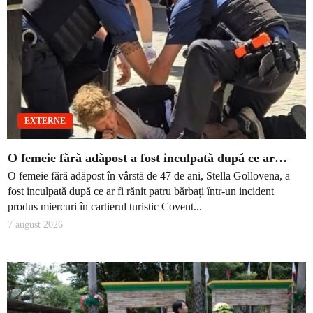
EXTERNE
O femeie fără adăpost a fost inculpată după ce ar…
O femeie fără adăpost în vârstă de 47 de ani, Stella Gollovena, a
fost inculpată după ce ar fi rănit patru bărbați într-un incident
produs miercuri în cartierul turistic Covent...
7 august 2026