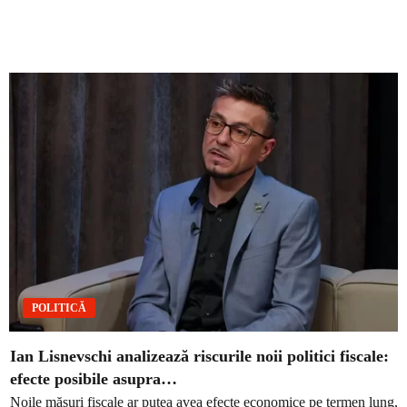
POLITICĂ
Ian Lisnevschi analizează riscurile noii politici fiscale:
efecte posibile asupra…
Noile măsuri fiscale ar putea avea efecte economice pe termen lung,