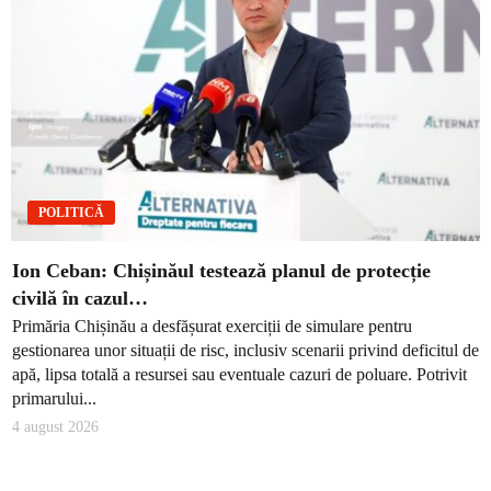
POLITICĂ
Ion Ceban: Chișinăul testează planul de protecție
civilă în cazul…
Primăria Chișinău a desfășurat exerciții de simulare pentru
gestionarea unor situații de risc, inclusiv scenarii privind deficitul de
apă, lipsa totală a resursei sau eventuale cazuri de poluare. Potrivit
primarului...
4 august 2026