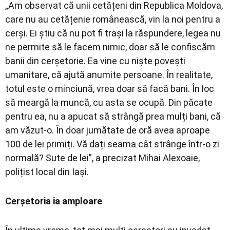
„Am observat că unii cetățeni din Republica Moldova,
care nu au cetățenie românească, vin la noi pentru a
cerși. Ei știu că nu pot fi trași la răspundere, legea nu
ne permite să le facem nimic, doar să le confiscăm
banii din cerșetorie. Ea vine cu niște povești
umanitare, că ajută anumite persoane. În realitate,
totul este o minciună, vrea doar să facă bani. În loc
să meargă la muncă, cu asta se ocupă. Din păcate
pentru ea, nu a apucat să strângă prea mulți bani, că
am văzut-o. În doar jumătate de oră avea aproape
100 de lei primiți. Vă dați seama cât strânge într-o zi
normală? Sute de lei”, a precizat Mihai Alexoaie,
polițist local din Iași.
Cerșetoria ia amploare