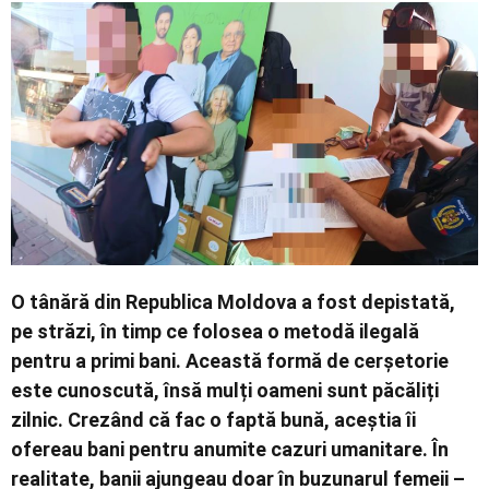
Contact
O tânără din Republica Moldova a fost depistată,
pe străzi, în timp ce folosea o metodă ilegală
pentru a primi bani. Această formă de cerșetorie
este cunoscută, însă mulți oameni sunt păcăliți
zilnic. Crezând că fac o faptă bună, aceștia îi
ofereau bani pentru anumite cazuri umanitare. În
realitate, banii ajungeau doar în buzunarul femeii –