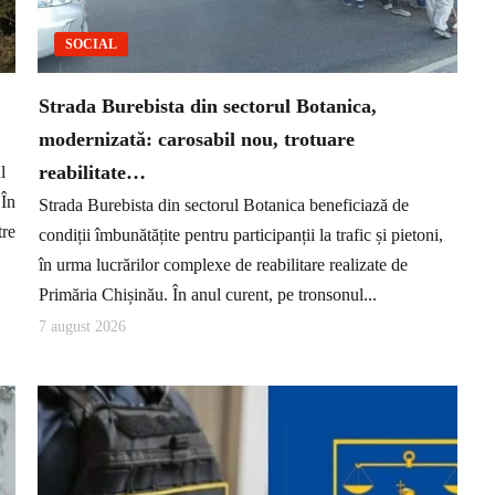
SOCIAL
Strada Burebista din sectorul Botanica,
modernizată: carosabil nou, trotuare
reabilitate…
l
 În
Strada Burebista din sectorul Botanica beneficiază de
tre
condiții îmbunătățite pentru participanții la trafic și pietoni,
în urma lucrărilor complexe de reabilitare realizate de
Primăria Chișinău. În anul curent, pe tronsonul...
7 august 2026