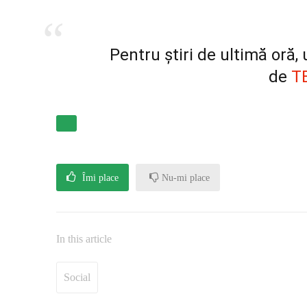
Pentru știri de ultimă oră
de
T
Îmi place
Nu-mi place
In this article
Social