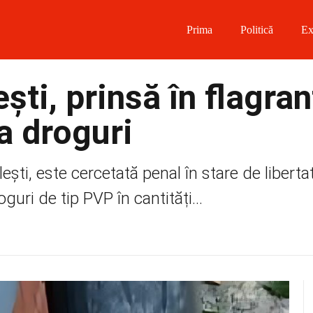
Prima
Politică
Ex
 on Facebook
ști, prinsă în flagran
on Twitter
a droguri
on Instagram
ști, este cercetată penal în stare de libertat
 on Telegram
guri de tip PVP în cantități...