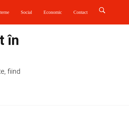
terne
Social
Economic
Contact
t în
e, fiind