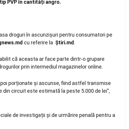
tip PVP în cantități angro.
plasa droguri în ascunzișuri pentru consumatori pe
ngnews.md
cu referire la
Știri.md
.
stabilit că aceasta ar face parte dintr-o grupare
rogurilor prin intermediul magazinelor online.
apoi porționate și ascunse, fiind astfel transmise
in circuit este estimată la peste 5.000 de lei”,
ciale de investigații și de urmărire penală pentru a