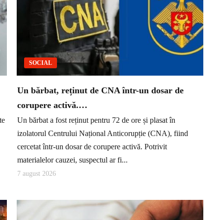
SOCIAL
Un bărbat, reținut de CNA într-un dosar de
corupere activă.…
te
Un bărbat a fost reținut pentru 72 de ore și plasat în
izolatorul Centrului Național Anticorupție (CNA), fiind
cercetat într-un dosar de corupere activă. Potrivit
materialelor cauzei, suspectul ar fi...
7 august 2026