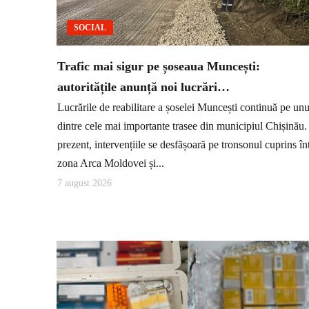
SOCIAL
Trafic mai sigur pe șoseaua Muncești:
autoritățile anunță noi lucrări…
Lucrările de reabilitare a șoselei Muncești continuă pe unu
dintre cele mai importante trasee din municipiul Chișinău.
prezent, intervențiile se desfășoară pe tronsonul cuprins în
zona Arca Moldovei și...
7 august 2026