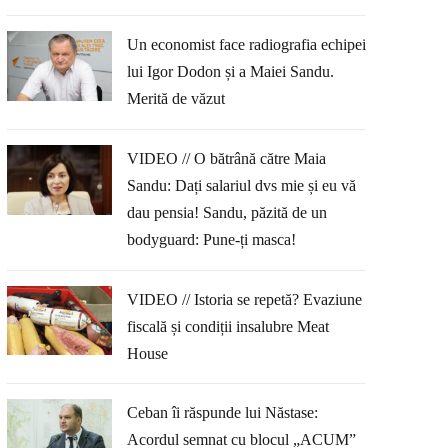
Un economist face radiografia echipei
lui Igor Dodon și a Maiei Sandu.
Merită de văzut
VIDEO // O bătrână către Maia
Sandu: Dați salariul dvs mie și eu vă
dau pensia! Sandu, păzită de un
bodyguard: Pune-ți masca!
VIDEO // Istoria se repetă? Evaziune
fiscală și condiții insalubre Meat
House
Ceban îi răspunde lui Năstase:
Acordul semnat cu blocul „ACUM”