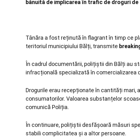
bănuită de implicarea în trafic de droguri de 
Tânăra a fost reținută în flagrant în timp ce 
teritoriul municipiului Bălți, transmite
breaki
În cadrul documentării, polițiștii din Bălți au 
infracțională specializată în comercializarea d
Drogurile erau recepționate în cantități mari, 
consumatorilor. Valoarea substanțelor scoase d
comunică Poliția.
În continuare, polițiștii desfășoară măsuri spe
stabili complicitatea și a altor persoane.