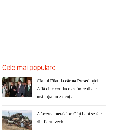
Cele mai populare
Clanul Filat, la cârma Președinției.
Află cine conduce azi în realitate
instituția prezidențială
Afacerea metalelor. Câți bani se fac
din fierul vechi