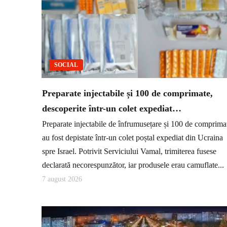
SOCIAL
Preparate injectabile și 100 de comprimate,
descoperite într-un colet expediat…
Preparate injectabile de înfrumusețare și 100 de comprima
au fost depistate într-un colet poștal expediat din Ucraina
spre Israel. Potrivit Serviciului Vamal, trimiterea fusese
declarată necorespunzător, iar produsele erau camuflate...
7 august 2026