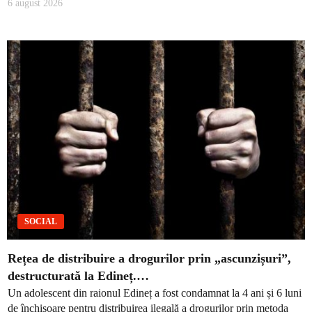
6 august 2026
SOCIAL
Rețea de distribuire a drogurilor prin „ascunzișuri”,
destructurată la Edineț.…
Un adolescent din raionul Edineț a fost condamnat la 4 ani și 6 luni
de închisoare pentru distribuirea ilegală a drogurilor prin metoda