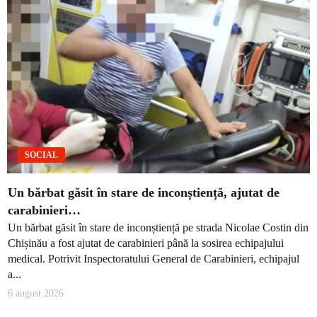
SOCIAL
Un bărbat găsit în stare de inconștiență, ajutat de
carabinieri…
Un bărbat găsit în stare de inconștiență pe strada Nicolae Costin din
Chișinău a fost ajutat de carabinieri până la sosirea echipajului
medical. Potrivit Inspectoratului General de Carabinieri, echipajul
a...
6 august 2026