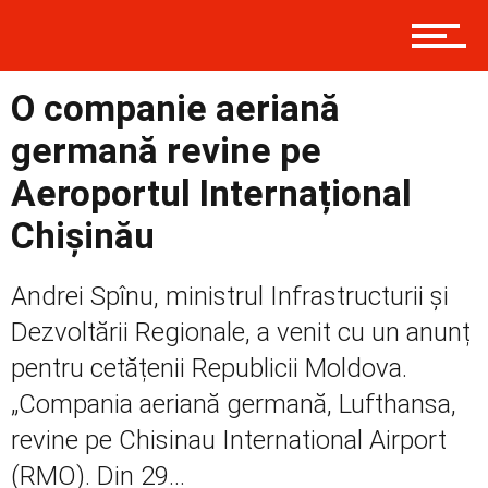
Contact
O companie aeriană
germană revine pe
Prima
Aeroportul Internațional
Chișinău
Politică
Andrei Spînu, ministrul Infrastructurii și
Dezvoltării Regionale, a venit cu un anunț
pentru cetățenii Republicii Moldova.
Externe
„Compania aeriană germană, Lufthansa,
revine pe Chisinau International Airport
(RMO). Din 29...
Social