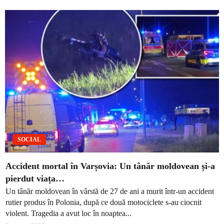
SOCIAL
Accident mortal în Varșovia: Un tânăr moldovean și-a
pierdut viața…
Un tânăr moldovean în vârstă de 27 de ani a murit într-un accident
rutier produs în Polonia, după ce două motociclete s-au ciocnit
violent. Tragedia a avut loc în noaptea...