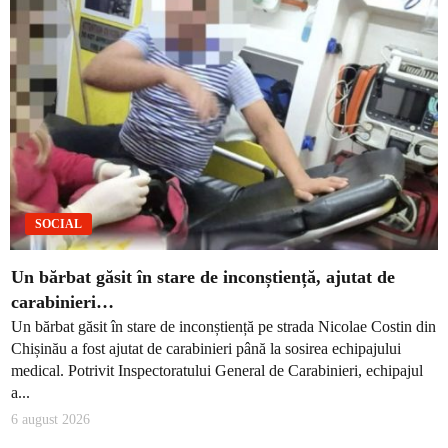
SOCIAL
Un bărbat găsit în stare de inconștiență, ajutat de
carabinieri…
Un bărbat găsit în stare de inconștiență pe strada Nicolae Costin din
Chișinău a fost ajutat de carabinieri până la sosirea echipajului
medical. Potrivit Inspectoratului General de Carabinieri, echipajul
a...
6 august 2026