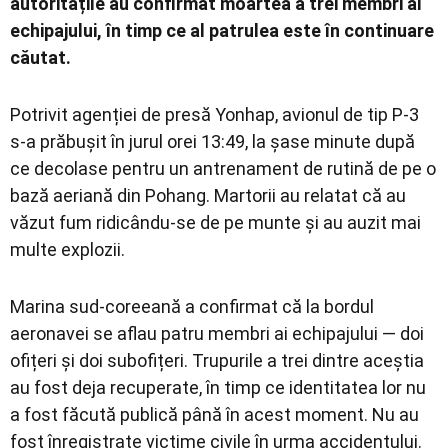
autoritățile au confirmat moartea a trei membri ai
echipajului, în timp ce al patrulea este în continuare
căutat.
Potrivit agenției de presă Yonhap, avionul de tip P-3
s-a prăbușit în jurul orei 13:49, la șase minute după
ce decolase pentru un antrenament de rutină de pe o
bază aeriană din Pohang. Martorii au relatat că au
văzut fum ridicându-se de pe munte și au auzit mai
multe explozii.
Marina sud-coreeană a confirmat că la bordul
aeronavei se aflau patru membri ai echipajului — doi
ofițeri și doi subofițeri. Trupurile a trei dintre aceștia
au fost deja recuperate, în timp ce identitatea lor nu
a fost făcută publică până în acest moment. Nu au
fost înregistrate victime civile în urma accidentului.