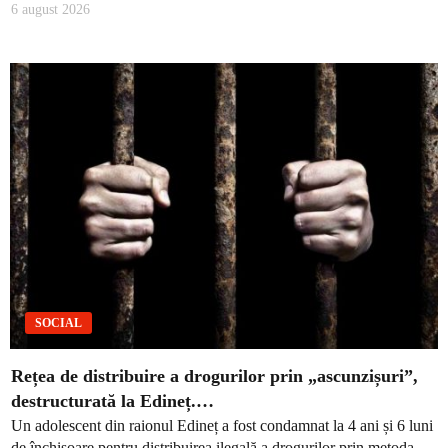
6 august 2026
SOCIAL
Rețea de distribuire a drogurilor prin „ascunzișuri”,
destructurată la Edineț.…
Un adolescent din raionul Edineț a fost condamnat la 4 ani și 6 luni
de închisoare pentru distribuirea ilegală a drogurilor prin metoda