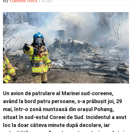
By
Gabriela Nirca
1 an ago
Contact
Un avion de patrulare al Marinei sud-coreene,
având la bord patru persoane, s-a prăbușit joi, 29
mai, într-o zonă muntoasă din orașul Pohang,
situat în sud-estul Coreei de Sud. Incidentul a avut
loc la doar câteva minute după decolare, iar