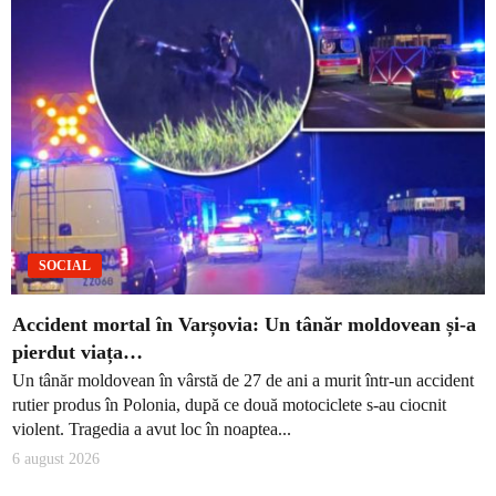
SOCIAL
Accident mortal în Varșovia: Un tânăr moldovean și-a
pierdut viața…
Un tânăr moldovean în vârstă de 27 de ani a murit într-un accident
rutier produs în Polonia, după ce două motociclete s-au ciocnit
violent. Tragedia a avut loc în noaptea...
6 august 2026