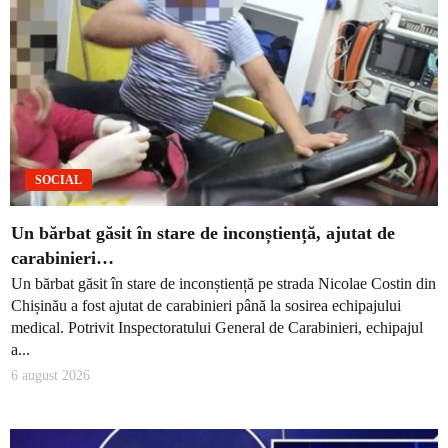
SOCIAL
Un bărbat găsit în stare de inconștiență, ajutat de
carabinieri…
Un bărbat găsit în stare de inconștiență pe strada Nicolae Costin din
Chișinău a fost ajutat de carabinieri până la sosirea echipajului
medical. Potrivit Inspectoratului General de Carabinieri, echipajul
a...
6 august 2026