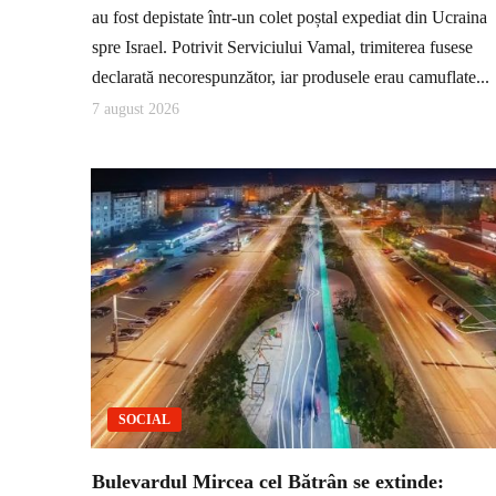
au fost depistate într-un colet poștal expediat din Ucraina
spre Israel. Potrivit Serviciului Vamal, trimiterea fusese
declarată necorespunzător, iar produsele erau camuflate...
7 august 2026
SOCIAL
Bulevardul Mircea cel Bătrân se extinde: