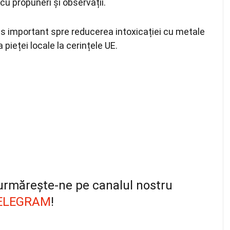
cu propuneri și observații.
as important spre reducerea intoxicației cu metale
a pieței locale la cerințele UE.
, urmărește-ne pe canalul nostru
ELEGRAM
!