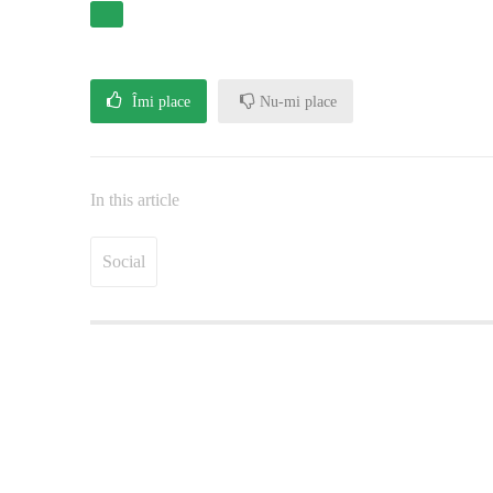
Îmi place
Nu-mi place
In this article
Social