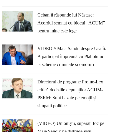
Ceban îi răspunde lui Năstase:
Acordul semnat cu blocul „ACUM”
pentru mine este lege
VIDEO // Maia Sandu despre Usatîi:
A participat împreună cu Plahotniuc
la scheme criminale și omoruri
Directorul de programe Promo-Lex
critică deciziile deputaților ACUM-
PSRM: Sunt bazate pe emoții și
simpatii politice
(VIDEO) Unioniștii, supărați foc pe
Maia Sandu: ne distruge visul