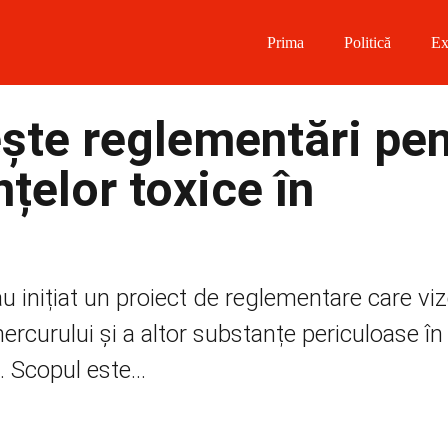
Prima
Politică
Ex
 on Facebook
ște reglementări pen
on Twitter
țelor toxice în
on Instagram
 on Telegram
u inițiat un proiect de reglementare care vi
mercurului și a altor substanțe periculoase în
 Scopul este...