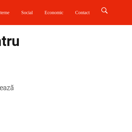
terne
Social
Economic
Contact
tru
zează