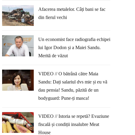
Afacerea metalelor. Câți bani se fac
din fierul vechi
Un economist face radiografia echipei
lui Igor Dodon și a Maiei Sandu.
Merită de văzut
VIDEO // O bătrână către Maia
Sandu: Dați salariul dvs mie și eu vă
dau pensia! Sandu, păzită de un
bodyguard: Pune-ți masca!
VIDEO // Istoria se repetă? Evaziune
fiscală și condiții insalubre Meat
House