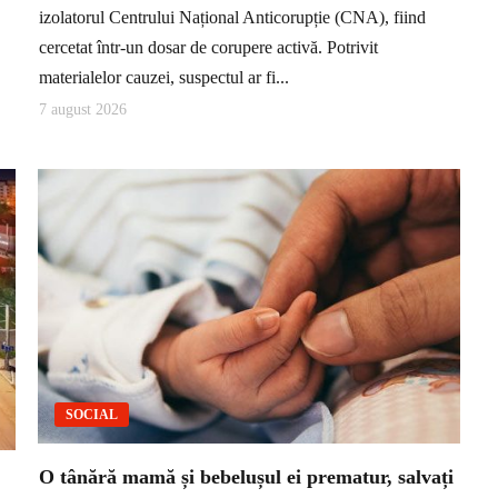
izolatorul Centrului Național Anticorupție (CNA), fiind
cercetat într-un dosar de corupere activă. Potrivit
materialelor cauzei, suspectul ar fi...
7 august 2026
SOCIAL
O tânără mamă și bebelușul ei prematur, salvați