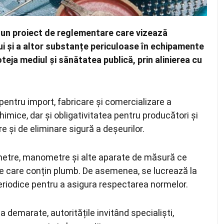
t un proiect de reglementare care vizează
lui și a altor substanțe periculoase în echipamente
teja mediul și sănătatea publică, prin alinierea cu
e pentru import, fabricare și comercializare a
imice, dar și obligativitatea pentru producători și
e și de eliminare sigură a deșeurilor.
metre, manometre și alte aparate de măsură ce
e care conțin plumb. De asemenea, se lucrează la
eriodice pentru a asigura respectarea normelor.
a demarate, autoritățile invitând specialiști,