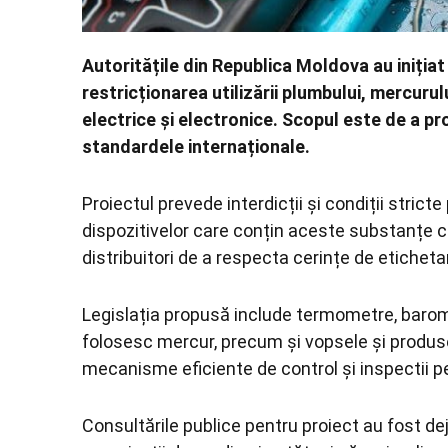
Autoritățile din Republica Moldova au iniția
restricționarea utilizării plumbului, mercuru
electrice și electronice. Scopul este de a pro
standardele internaționale.
Proiectul prevede interdicții și condiții strict
dispozitivelor care conțin aceste substanțe ch
distribuitori de a respecta cerințe de etichetar
Legislația propusă include termometre, baro
folosesc mercur, precum și vopsele și produs
mecanisme eficiente de control și inspectii p
Consultările publice pentru proiect au fost dej