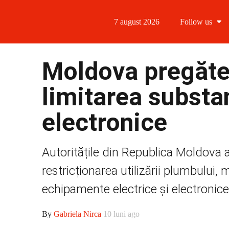
7 august 2026
Follow us
Follow us
Moldova pregăte
Follow us 
limitarea substan
Follow us 
electronice
Follow us
Autoritățile din Republica Moldova a
restricționarea utilizării plumbului, 
echipamente electrice și electronice.
By
Gabriela Nirca
10 luni ago