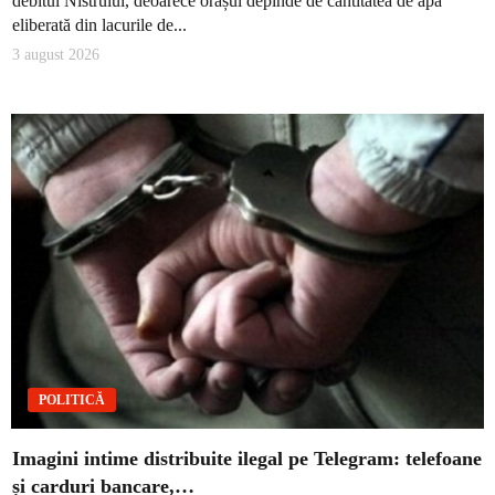
debitul Nistrului, deoarece orașul depinde de cantitatea de apă
eliberată din lacurile de...
3 august 2026
POLITICĂ
Imagini intime distribuite ilegal pe Telegram: telefoane
și carduri bancare,…