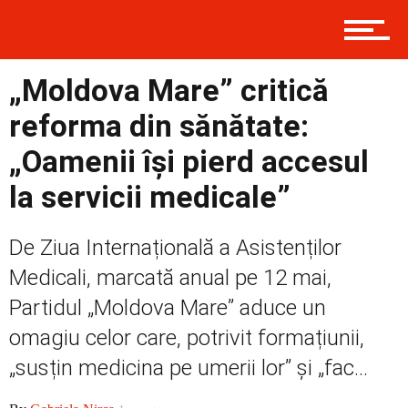
Politică
„Moldova Mare” critică
reforma din sănătate:
Externe
„Oamenii își pierd accesul
la servicii medicale”
Social
De Ziua Internațională a Asistenților
Medicali, marcată anual pe 12 mai,
Partidul „Moldova Mare” aduce un
Economic
omagiu celor care, potrivit formațiunii,
„susțin medicina pe umerii lor” și „fac...
Contact