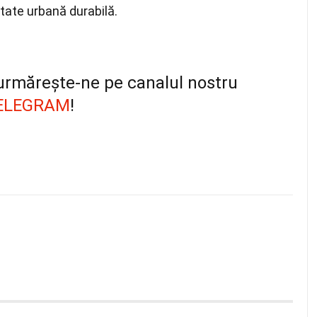
itate urbană durabilă.
, urmărește-ne pe canalul nostru
ELEGRAM
!