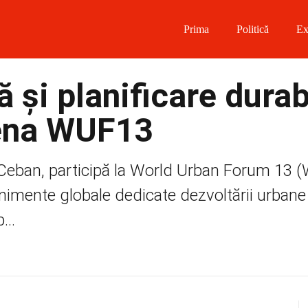
Prima
Politică
Ex
 on Facebook
 și planificare durab
on Twitter
cena WUF13
on Instagram
n Ceban, participă la World Urban Forum 13 
 on Telegram
nimente globale dedicate dezvoltării urbane 
...