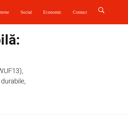
terne
Social
Economic
Contact
ilă:
(WUF13),
durabile,