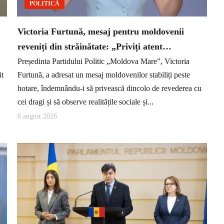
POLITICĂ
Victoria Furtună, mesaj pentru moldovenii
reveniți din străinătate: „Priviți atent…
Președinta Partidului Politic „Moldova Mare”, Victoria
it
Furtună, a adresat un mesaj moldovenilor stabiliți peste
hotare, îndemnându-i să privească dincolo de revederea cu
cei dragi și să observe realitățile sociale și...
6 august 2026