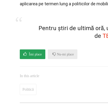
aplicarea pe termen lung a politicilor de mobil
Pentru știri de ultimă oră
de
T
Îmi place
Nu-mi place
In this article
Politică