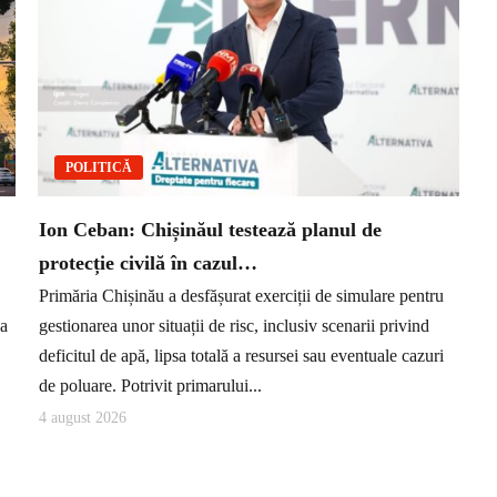
POLITICĂ
Ion Ceban: Chișinăul testează planul de
protecție civilă în cazul…
Primăria Chișinău a desfășurat exerciții de simulare pentru
ea
gestionarea unor situații de risc, inclusiv scenarii privind
deficitul de apă, lipsa totală a resursei sau eventuale cazuri
de poluare. Potrivit primarului...
4 august 2026