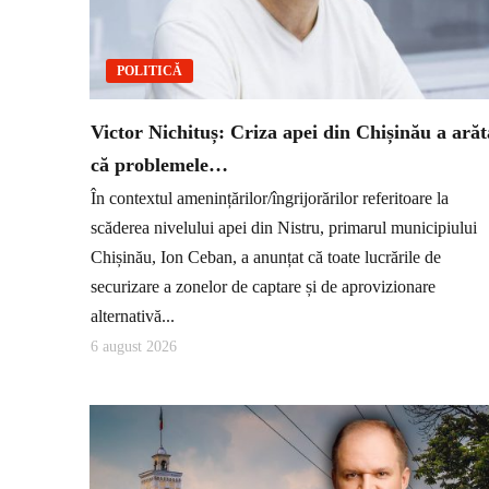
POLITICĂ
Victor Nichituș: Criza apei din Chișinău a arăt
că problemele…
În contextul amenințărilor/îngrijorărilor referitoare la
scăderea nivelului apei din Nistru, primarul municipiului
Chișinău, Ion Ceban, a anunțat că toate lucrările de
securizare a zonelor de captare și de aprovizionare
alternativă...
6 august 2026