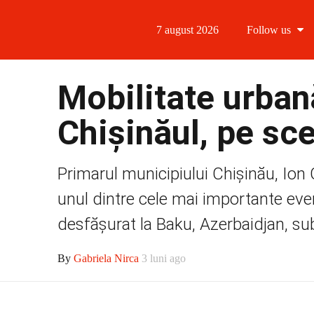
7 august 2026
Follow us
Follow us
Mobilitate urbană
Follow us 
Chișinăul, pe s
Follow us 
Primarul municipiului Chișinău, Io
Follow us
unul dintre cele mai importante eve
desfășurat la Baku, Azerbaidjan, sub
By
Gabriela Nirca
3 luni ago