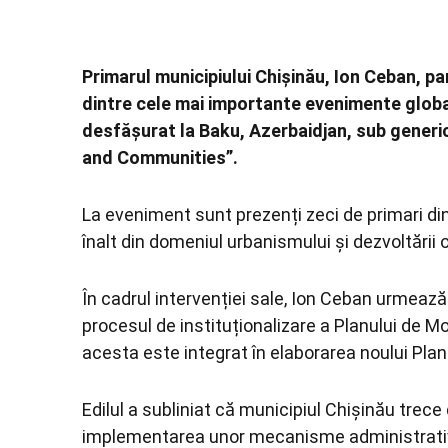
Primarul municipiului Chișinău,
Ion Ceban
, p
dintre cele mai importante evenimente globa
desfășurat la Baku, Azerbaidjan, sub generic
and Communities”.
La eveniment sunt prezenți zeci de primari din 
înalt din domeniul urbanismului și dezvoltării o
În cadrul intervenției sale, Ion Ceban urmează
procesul de instituționalizare a Planului de M
acesta este integrat în elaborarea noului Plan 
Edilul a subliniat că municipiul Chișinău trece 
implementarea unor mecanisme administrative