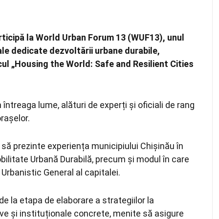
articipă la World Urban Forum 13 (WUF13), unul
le dedicate dezvoltării urbane durabile,
ul „Housing the World: Safe and Resilient Cities
întreaga lume, alături de experți și oficiali de rang
rașelor.
 să prezinte experiența municipiului Chișinău în
obilitate Urbană Durabilă, precum și modul în care
Urbanistic General al capitalei.
de la etapa de elaborare a strategiilor la
 și instituționale concrete, menite să asigure