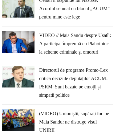
Ceban îi răspunde lui Năstase:
Acordul semnat cu blocul „ACUM”
pentru mine este lege
VIDEO // Maia Sandu despre Usatîi:
A participat împreună cu Plahotniuc
la scheme criminale și omoruri
Directorul de programe Promo-Lex
critică deciziile deputaților ACUM-
PSRM: Sunt bazate pe emoții și
simpatii politice
(VIDEO) Unioniștii, supărați foc pe
Maia Sandu: ne distruge visul
UNIRII