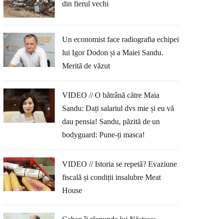
din fierul vechi
Un economist face radiografia echipei
lui Igor Dodon și a Maiei Sandu.
Merită de văzut
VIDEO // O bătrână către Maia
Sandu: Dați salariul dvs mie și eu vă
dau pensia! Sandu, păzită de un
bodyguard: Pune-ți masca!
VIDEO // Istoria se repetă? Evaziune
fiscală și condiții insalubre Meat
House