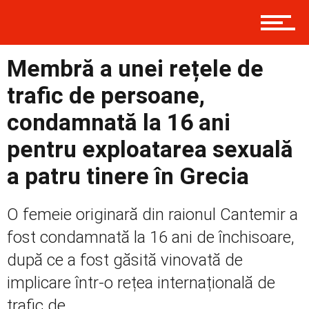
Prima
Membră a unei rețele de
Politică
trafic de persoane,
condamnată la 16 ani
Externe
pentru exploatarea sexuală
a patru tinere în Grecia
Social
O femeie originară din raionul Cantemir a
fost condamnată la 16 ani de închisoare,
Economic
după ce a fost găsită vinovată de
implicare într-o rețea internațională de
trafic de...
Contact