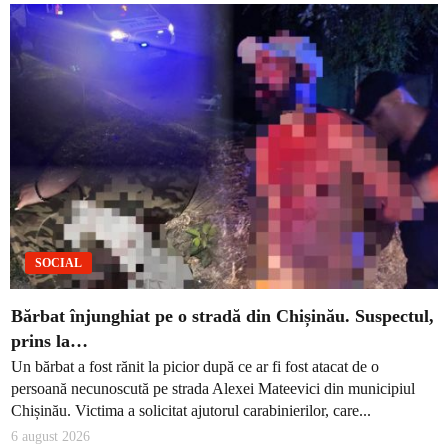
SOCIAL
Bărbat înjunghiat pe o stradă din Chișinău. Suspectul,
prins la…
Un bărbat a fost rănit la picior după ce ar fi fost atacat de o
persoană necunoscută pe strada Alexei Mateevici din municipiul
Chișinău. Victima a solicitat ajutorul carabinierilor, care...
6 august 2026