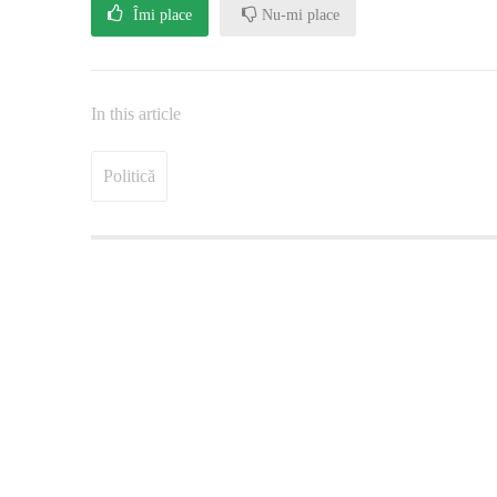
Îmi place
Nu-mi place
In this article
Politică