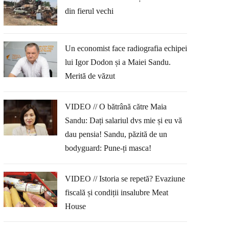
din fierul vechi
Un economist face radiografia echipei
lui Igor Dodon și a Maiei Sandu.
Merită de văzut
VIDEO // O bătrână către Maia
Sandu: Dați salariul dvs mie și eu vă
dau pensia! Sandu, păzită de un
bodyguard: Pune-ți masca!
VIDEO // Istoria se repetă? Evaziune
fiscală și condiții insalubre Meat
House