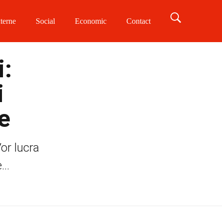
terne
Social
Economic
Contact
i:
i
e
Vor lucra
..