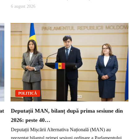
6 august 2026
POLITICĂ
at
Deputații MAN, bilanț după prima sesiune din
2026: peste 40…
Deputații Mișcării Alternativa Națională (MAN) au
prezentat bilanțul primei sesiuni ordinare a Parlamentului