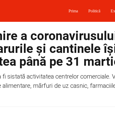
Prima
Politică
Ex
 on Facebook
ire a coronavirusulu
on Twitter
rurile și cantinele îș
on Instagram
atea până pe 31 marti
 on Telegram
 fi sistată activitatea centrelor comerciale. 
limentare, mărfuri de uz casnic, farmaciile.