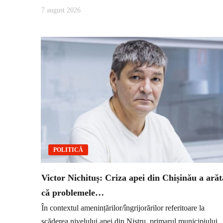
7 august 2026
POLITICĂ
Victor Nichituș: Criza apei din Chișinău a arăt
că problemele…
În contextul amenințărilor/îngrijorărilor referitoare la
scăderea nivelului apei din Nistru, primarul municipiului