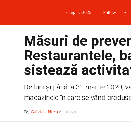
7 august 2026
Follow us
Follow us
Măsuri de preven
Follow us 
Restaurantele, ba
Follow us 
sistează activit
Follow us
De luni și până la 31 martie 2020, va
magazinele în care se vând produse a
By
Gabriela Nirca
6 ani ago