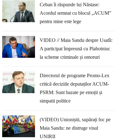
Ceban îi răspunde lui Năstase:
Acordul semnat cu blocul „ACUM”
pentru mine este lege
VIDEO // Maia Sandu despre Usatîi:
A participat împreună cu Plahotniuc
la scheme criminale și omoruri
Directorul de programe Promo-Lex
critică deciziile deputaților ACUM-
PSRM: Sunt bazate pe emoții și
simpatii politice
(VIDEO) Unioniștii, supărați foc pe
Maia Sandu: ne distruge visul
UNIRII