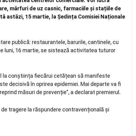
tă activitatea centrelor comerciale. Vor lucra
, mărfuri de uz casnic, farmaciile și stațiile de
tă astăzi, 15 martie, la Ședința Comisiei Naționale
ntare publică: restaurantele, barurile, cantinele, cu
e luni, 16 martie, se sistează activitatea tuturor
 la conștiința fiecărui cetățean să manifeste
te decisivă în oprirea epidemiei. Mai departe va fi
reprind măsuri de prevenție”, a declarat premierul.
de tragere la răspundere contravențională și