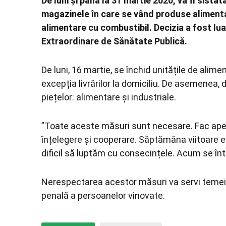
De luni și până la 31 martie 2020, va fi sista
magazinele în care se vând produse alimentare
alimentare cu combustibil. Decizia a fost lua
Extraordinare de Sănătate Publică.
De luni, 16 martie, se închid unitățile de alime
excepția livrărilor la domiciliu. De asemenea, d
piețelor: alimentare și industriale.
”Toate aceste măsuri sunt necesare. Fac apel
înțelegere și cooperare. Săptămâna viitoare es
dificil să luptăm cu consecințele. Acum se înt
Nerespectarea acestor măsuri va servi temei 
penală a persoanelor vinovate.