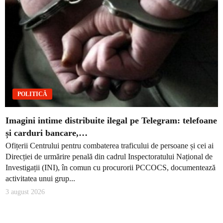
POLITICĂ
Imagini intime distribuite ilegal pe Telegram: telefoane
și carduri bancare,…
Ofițerii Centrului pentru combaterea traficului de persoane și cei ai
Direcției de urmărire penală din cadrul Inspectoratului Național de
Investigații (INI), în comun cu procurorii PCCOCS, documentează
activitatea unui grup...
3 august 2026