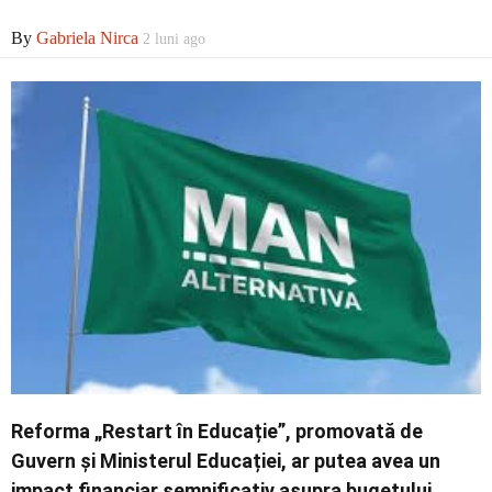
Economic
By
Gabriela Nirca
2 luni ago
Contact
Reforma „Restart în Educație”, promovată de
Guvern și Ministerul Educației, ar putea avea un
impact financiar semnificativ asupra bugetului