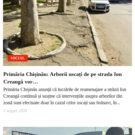
SOCIAL
Primăria Chișinău: Arborii uscați de pe strada Ion
Creangă vor…
Primăria Chișinău anunță că lucrările de reamenajare a străzii Ion
Creangă continuă și susține că intervențiile asupra arborilor din
zonă sunt efectuate doar în cazul celor uscați sau bolnavi, în...
5 august 2026