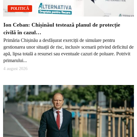
POLITICĂ
Ion Ceban: Chișinăul testează planul de protecție
civilă în cazul…
Primăria Chișinău a desfășurat exerciții de simulare pentru
gestionarea unor situații de risc, inclusiv scenarii privind deficitul de
apă, lipsa totală a resursei sau eventuale cazuri de poluare. Potrivit
primarului...
4 august 2026