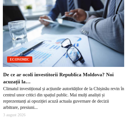
ECONOMIC
De ce ar ocoli investitorii Republica Moldova? Noi
acuzații la…
Climatul investițional și acțiunile autorităților de la Chișinău revin în
centrul unor critici din spațiul public. Mai mulți analiști și
reprezentanți ai opoziției acuză actuala guvernare de decizii
arbitrare, presiuni...
3 august 2026