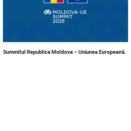
Social
Economic
Summitul Republica Moldova – Uniunea Europeană.
Contact