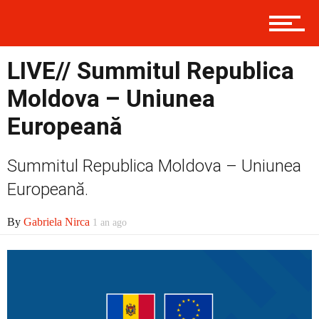
Economic
LIVE// Summitul Republica
Contact
Moldova – Uniunea
Europeană
Prima
Summitul Republica Moldova – Uniunea
Europeană.
Politică
By
Gabriela Nirca
1 an ago
Externe