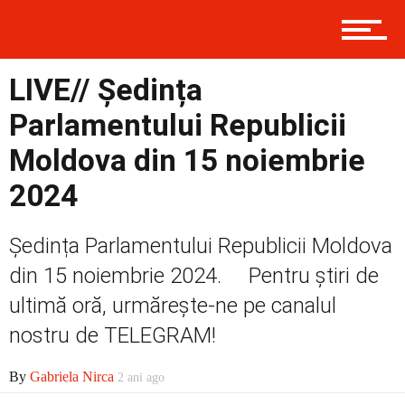
Contact
LIVE// Ședința
Parlamentului Republicii
Prima
Moldova din 15 noiembrie
2024
Politică
Ședința Parlamentului Republicii Moldova
din 15 noiembrie 2024. Pentru știri de
Externe
ultimă oră, urmărește-ne pe canalul
nostru de TELEGRAM!
Social
By
Gabriela Nirca
2 ani ago