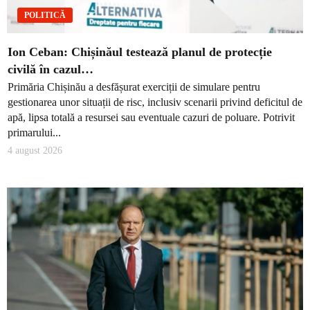
POLITICĂ
Ion Ceban: Chișinăul testează planul de protecție
civilă în cazul…
Primăria Chișinău a desfășurat exerciții de simulare pentru
gestionarea unor situații de risc, inclusiv scenarii privind deficitul de
apă, lipsa totală a resursei sau eventuale cazuri de poluare. Potrivit
primarului...
4 august 2026