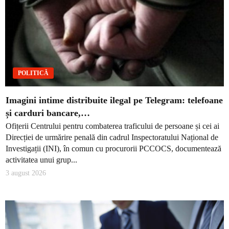
POLITICĂ
Imagini intime distribuite ilegal pe Telegram: telefoane
și carduri bancare,…
Ofițerii Centrului pentru combaterea traficului de persoane și cei ai
Direcției de urmărire penală din cadrul Inspectoratului Național de
Investigații (INI), în comun cu procurorii PCCOCS, documentează
activitatea unui grup...
3 august 2026