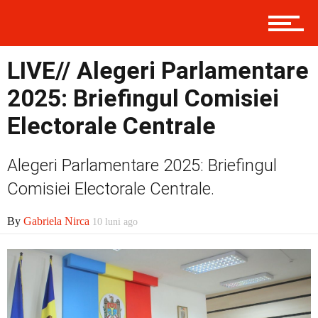
Economic
LIVE// Alegeri Parlamentare
Contact
2025: Briefingul Comisiei
Electorale Centrale
Prima
Alegeri Parlamentare 2025: Briefingul
Comisiei Electorale Centrale.
Politică
By
Gabriela Nirca
10 luni ago
Externe
Social