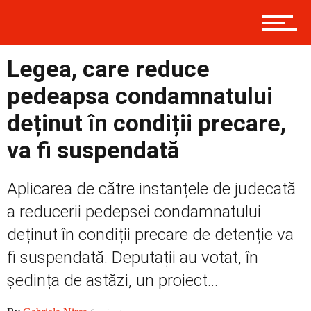
Contact
Legea, care reduce
Prima
pedeapsa condamnatului
deținut în condiții precare,
va fi suspendată
Politică
Aplicarea de către instanțele de judecată
a reducerii pedepsei condamnatului
Externe
deținut în condiții precare de detenție va
fi suspendată. Deputații au votat, în
Social
ședința de astăzi, un proiect...