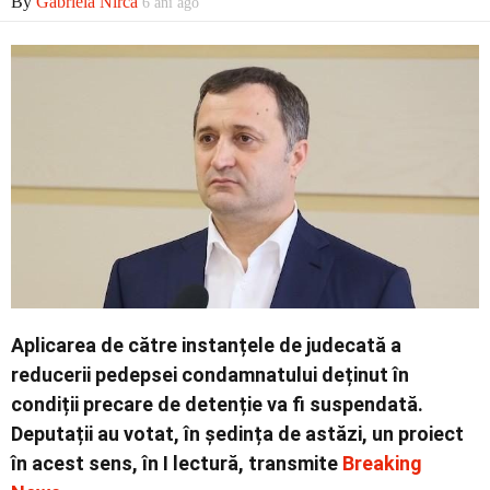
By
Gabriela Nirca
6 ani ago
Economic
Contact
Aplicarea de către instanțele de judecată a
reducerii pedepsei condamnatului deținut în
condiții precare de detenție va fi suspendată.
Deputații au votat, în ședința de astăzi, un proiect
în acest sens, în I lectură, transmite
Breaking