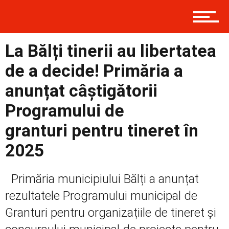
Politică
La Bălți tinerii au libertatea
Externe
de a decide! Primăria a
anunțat câștigătorii
Programului de
Social
granturi pentru tineret în
2025
Economic
Primăria municipiului Bălți a anunțat
rezultatele Programului municipal de
Contact
Granturi pentru organizațiile de tineret și