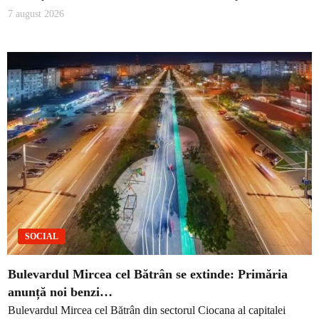
7 august 2026
SOCIAL
Bulevardul Mircea cel Bătrân se extinde: Primăria
anunță noi benzi…
Bulevardul Mircea cel Bătrân din sectorul Ciocana al capitalei