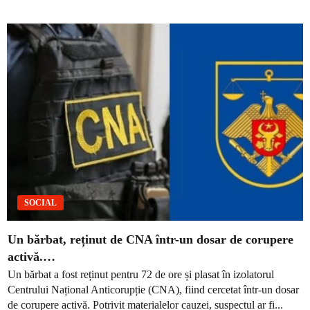
SOCIAL
Un bărbat, reținut de CNA într-un dosar de corupere
activă.…
Un bărbat a fost reținut pentru 72 de ore și plasat în izolatorul
Centrului Național Anticorupție (CNA), fiind cercetat într-un dosar
de corupere activă. Potrivit materialelor cauzei, suspectul ar fi...