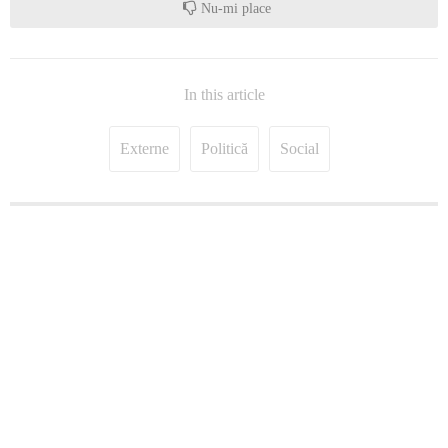
Nu-mi place
In this article
Externe
Politică
Social