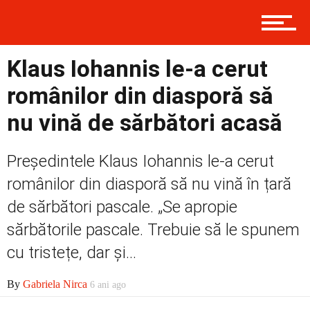
Contact
Klaus Iohannis le-a cerut
românilor din diasporă să
nu vină de sărbători acasă
Prima
Președintele Klaus Iohannis le-a cerut
Politică
românilor din diasporă să nu vină în țară
de sărbători pascale. „Se apropie
sărbătorile pascale. Trebuie să le spunem
Externe
cu tristețe, dar și...
By
Gabriela Nirca
6 ani ago
Social