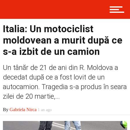
Contact
Italia: Un motociclist
Prima
moldovean a murit după ce
s-a izbit de un camion
Politică
Un tânăr de 21 de ani din R. Moldova a
decedat după ce a fost lovit de un
Externe
autocamion. Tragedia s-a produs în seara
zilei de 20 martie,...
Social
By
Gabriela Nirca
1 an ago