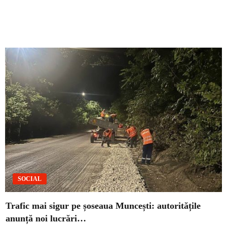
SOCIAL
Trafic mai sigur pe șoseaua Muncești: autoritățile
anunță noi lucrări…