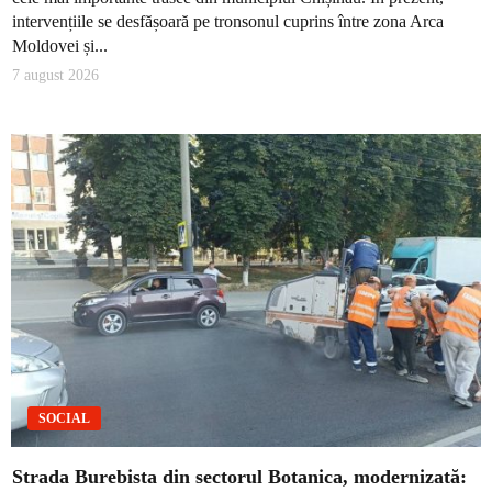
intervențiile se desfășoară pe tronsonul cuprins între zona Arca
Moldovei și...
7 august 2026
SOCIAL
Strada Burebista din sectorul Botanica, modernizată: