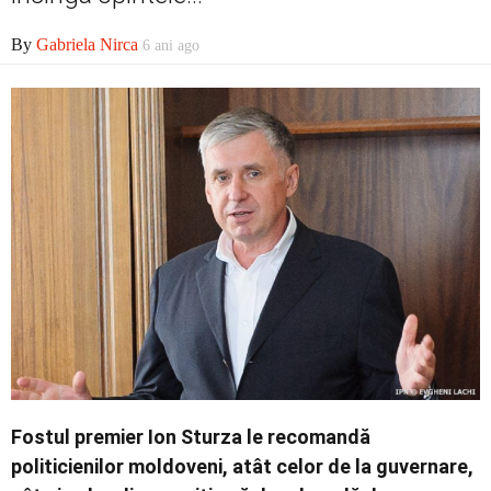
By
Gabriela Nirca
6 ani ago
Economic
Contact
Fostul premier Ion Sturza le recomandă
politicienilor moldoveni, atât celor de la guvernare,