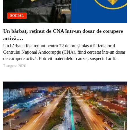
SOCIAL
Un bărbat, reținut de CNA într-un dosar de corupere
activă.…
Un bărbat a fost reținut pentru 72 de ore și plasat în izolatorul
Centrului Național Anticorupție (CNA), fiind cercetat într-un dosar
de corupere activă. Potrivit materialelor cauzei, suspectul ar fi...
7 august 2026