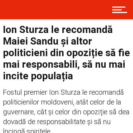
Contact
Ion Sturza le recomandă
Maiei Sandu și altor
Prima
politicieni din opoziție să fie
mai responsabili, să nu mai
Politică
incite populația
Fostul premier Ion Sturza le recomandă
Externe
politicienilor moldoveni, atât celor de la
guvernare, cât şi celor din opoziţie să dea
dovadă de responsabilitate şi să nu
Social
încingă spiritele...