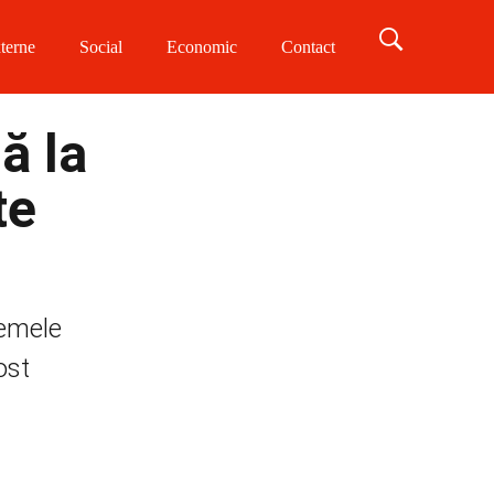
terne
Social
Economic
Contact
ă la
te
lemele
ost