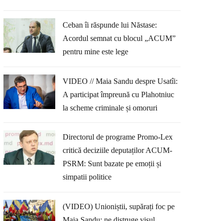
Ceban îi răspunde lui Năstase:
Acordul semnat cu blocul „ACUM”
pentru mine este lege
VIDEO // Maia Sandu despre Usatîi:
A participat împreună cu Plahotniuc
la scheme criminale și omoruri
Directorul de programe Promo-Lex
critică deciziile deputaților ACUM-
PSRM: Sunt bazate pe emoții și
simpatii politice
(VIDEO) Unioniștii, supărați foc pe
Maia Sandu: ne distruge visul