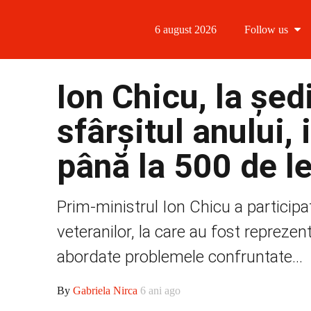
6 august 2026
Follow us
Follow us
Ion Chicu, la șed
Follow us 
sfârșitul anului,
Follow us 
până la 500 de le
Follow us
Prim-ministrul Ion Chicu a participa
veteranilor, la care au fost reprezent
abordate problemele confruntate...
By
Gabriela Nirca
6 ani ago