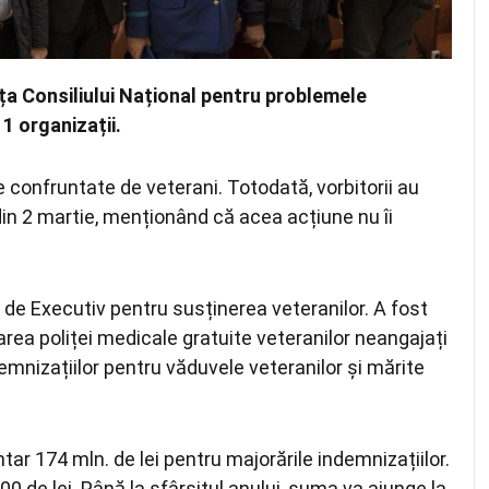
nța Consiliului Național pentru problemele
11 organizații.
 confruntate de veterani. Totodată, vorbitorii au
n 2 martie, menționând că acea acțiune nu îi
 de Executiv pentru susținerea veteranilor. A fost
rea poliței medicale gratuite veteranilor neangajați
mnizațiilor pentru văduvele veteranilor și mărite
ar 174 mln. de lei pentru majorările indemnizațiilor.
300 de lei. Până la sfârşitul anului, suma va ajunge la