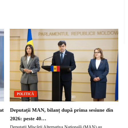
POLITICĂ
at
Deputații MAN, bilanț după prima sesiune din
2026: peste 40…
Deputații Mișcării Alternativa Națională (MAN) au