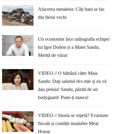
Afacerea metalelor. Câți bani se fac
din fierul vechi
Un economist face radiografia echipei
lui Igor Dodon și a Maiei Sandu.
Merită de văzut
VIDEO // O bătrână către Maia
Sandu: Dați salariul dvs mie și eu vă
dau pensia! Sandu, păzită de un
bodyguard: Pune-ți masca!
VIDEO // Istoria se repetă? Evaziune
fiscală și condiții insalubre Meat
House