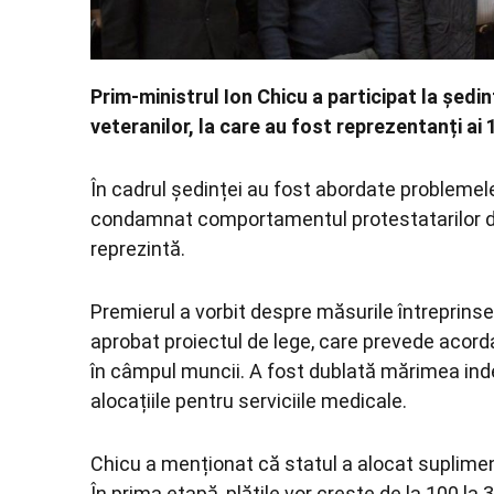
Prim-ministrul Ion Chicu a participat la şedi
veteranilor, la care au fost reprezentanți ai 
În cadrul ședinței au fost abordate problemele
condamnat comportamentul protestatarilor di
reprezintă.
Premierul a vorbit despre măsurile întreprinse
aprobat proiectul de lege, care prevede acorda
în câmpul muncii. A fost dublată mărimea inde
alocațiile pentru serviciile medicale.
Chicu a menționat că statul a alocat supliment
În prima etapă, plățile vor creşte de la 100 la 