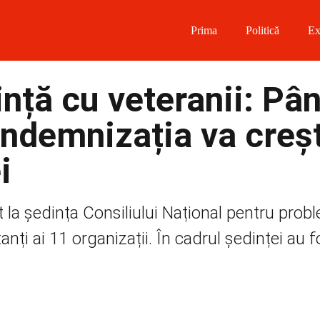
Prima
Politică
Ex
 on Facebook
ință cu veteranii: Pân
on Twitter
 indemnizația va creș
on Instagram
i
 on Telegram
t la şedința Consiliului Național pentru prob
anți ai 11 organizații. În cadrul ședinței au f