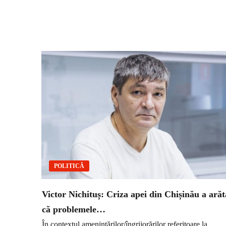
POLITICĂ
Victor Nichituș: Criza apei din Chișinău a arăt
că problemele…
În contextul amenințărilor/îngrijorărilor referitoare la