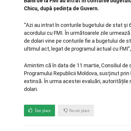
Banii de la FMI au intrat în conturile bugetul
Chicu, după ședința de Guvern.
“Azi au intrat în conturile bugetului de stat și 
acordului cu FMI. În următoarele zile urmează 
de dolari vine pe conturile fie a bugetului de s
ultimul act, legat de programul actual cu FMI”,
Amintim că în data de 11 martie, Consiliul de d
Programului Republicii Moldova, susţinut prin
extinsă. În urma acestei evaluări, autorități
dolari.
Îmi place
Nu-mi place