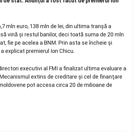
ui de stat. Anunțul a fost făcut de premierul Ion
6,7 mln euro, 138 mln de lei, din ultima tranșă a
să vină și restul banilor, deci toată suma de 20 mln
tat, fie pe acelea a BNM. Prin asta se încheie și
 a explicat premierul Ion Chicu.
irectori executivi al FMI a finalizat ultima evaluare a
 Mecanismul extins de creditare şi cel de finanţare
le moldovene pot accesa circa 20 de milioane de