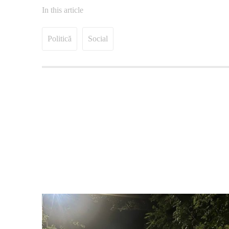
In this article
Politică
Social