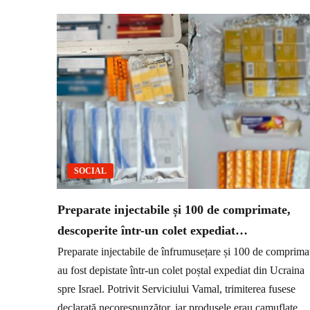
SOCIAL
Preparate injectabile și 100 de comprimate,
descoperite într-un colet expediat…
Preparate injectabile de înfrumusețare și 100 de comprima
au fost depistate într-un colet poștal expediat din Ucraina
spre Israel. Potrivit Serviciului Vamal, trimiterea fusese
declarată necorespunzător, iar produsele erau camuflate...