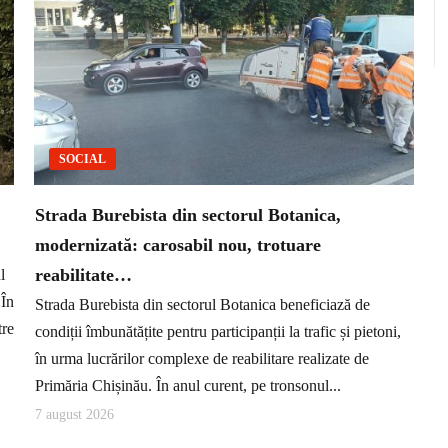
SOCIAL
Strada Burebista din sectorul Botanica,
modernizată: carosabil nou, trotuare
reabilitate…
l
 În
Strada Burebista din sectorul Botanica beneficiază de
tre
condiții îmbunătățite pentru participanții la trafic și pietoni,
în urma lucrărilor complexe de reabilitare realizate de
Primăria Chișinău. În anul curent, pe tronsonul...
7 august 2026