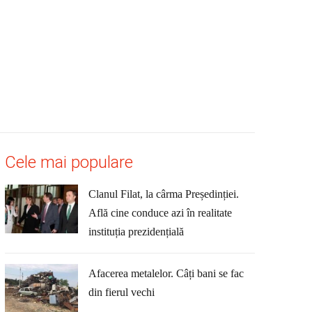
Cele mai populare
Clanul Filat, la cârma Președinției.
Află cine conduce azi în realitate
instituția prezidențială
Afacerea metalelor. Câți bani se fac
din fierul vechi