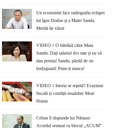
Un economist face radiografia echipei
lui Igor Dodon și a Maiei Sandu.
Merită de văzut
VIDEO // O bătrână către Maia
Sandu: Dați salariul dvs mie și eu vă
dau pensia! Sandu, păzită de un
bodyguard: Pune-ți masca!
VIDEO // Istoria se repetă? Evaziune
fiscală și condiții insalubre Meat
House
Ceban îi răspunde lui Năstase:
Acordul semnat cu blocul „ACUM”