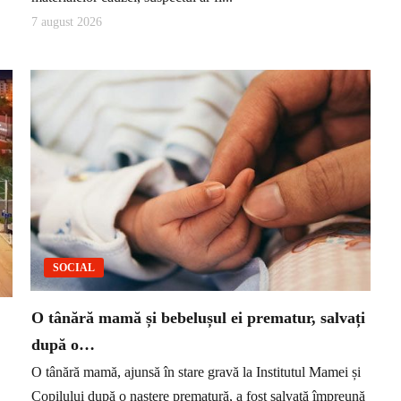
7 august 2026
SOCIAL
O tânără mamă și bebelușul ei prematur, salvați
după o…
O tânără mamă, ajunsă în stare gravă la Institutul Mamei și
Copilului după o naștere prematură, a fost salvată împreună