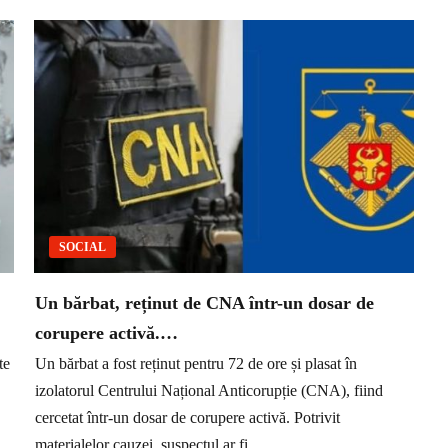
SOCIAL
Un bărbat, reținut de CNA într-un dosar de
corupere activă.…
te
Un bărbat a fost reținut pentru 72 de ore și plasat în
izolatorul Centrului Național Anticorupție (CNA), fiind
cercetat într-un dosar de corupere activă. Potrivit
materialelor cauzei, suspectul ar fi...