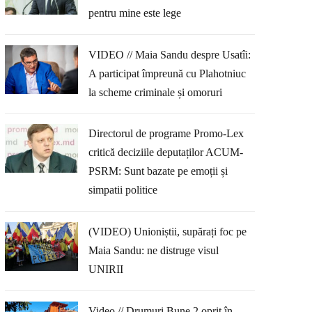
pentru mine este lege
VIDEO // Maia Sandu despre Usatîi:
A participat împreună cu Plahotniuc
la scheme criminale și omoruri
Directorul de programe Promo-Lex
critică deciziile deputaților ACUM-
PSRM: Sunt bazate pe emoții și
simpatii politice
(VIDEO) Unioniștii, supărați foc pe
Maia Sandu: ne distruge visul
UNIRII
Video // Drumuri Bune 2 oprit în