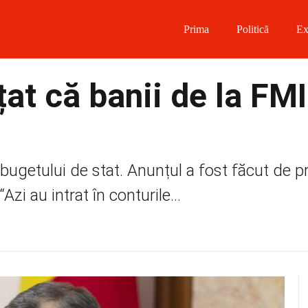
Prima
Politică
Ex
 on Facebook
at că banii de la FMI
on Twitter
on Instagram
e bugetului de stat. Anunțul a fost făcut de p
 on Telegram
zi au intrat în conturile...