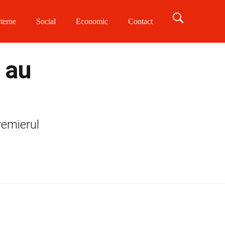
terne
Social
Economic
Contact
 au
remierul