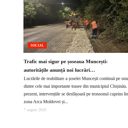
SOCIAL
Trafic mai sigur pe șoseaua Muncești:
autoritățile anunță noi lucrări…
Lucrările de reabilitare a șoselei Muncești continuă pe unu
dintre cele mai importante trasee din municipiul Chișinău.
prezent, intervențiile se desfășoară pe tronsonul cuprins în
zona Arca Moldovei și...
7 august 2026