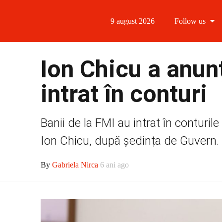
9 august 2026
Follow us
Follow us
Ion Chicu a anunț
Follow us 
intrat în conturi
Follow us 
Banii de la FMI au intrat în conturil
Follow us
Ion Chicu, după ședința de Guvern. “A
By
Gabriela Nirca
6 ani ago