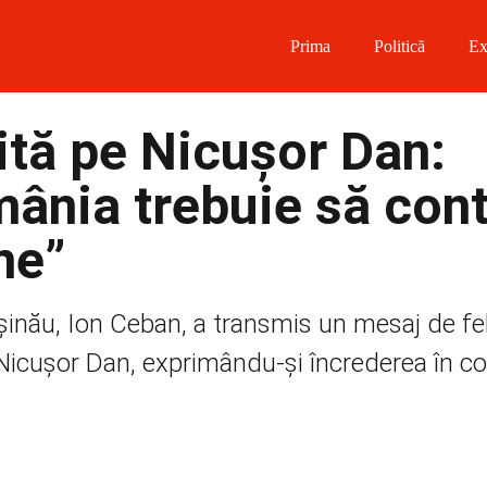
Prima
Politică
Ex
 on Facebook
cită pe Nicușor Dan:
on Twitter
mânia trebuie să con
on Instagram
ne”
 on Telegram
șinău, Ion Ceban, a transmis un mesaj de fel
 Nicușor Dan, exprimându-și încrederea în c