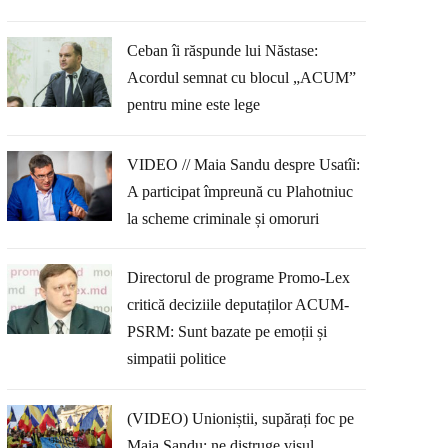
Ceban îi răspunde lui Năstase:
Acordul semnat cu blocul „ACUM”
pentru mine este lege
VIDEO // Maia Sandu despre Usatîi:
A participat împreună cu Plahotniuc
la scheme criminale și omoruri
Directorul de programe Promo-Lex
critică deciziile deputaților ACUM-
PSRM: Sunt bazate pe emoții și
simpatii politice
(VIDEO) Unioniștii, supărați foc pe
Maia Sandu: ne distruge visul