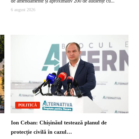
de amendamente și aproximativ 200 de audiențe cu...
6 august 2026
POLITICĂ
Ion Ceban: Chișinăul testează planul de
protecție civilă în cazul…