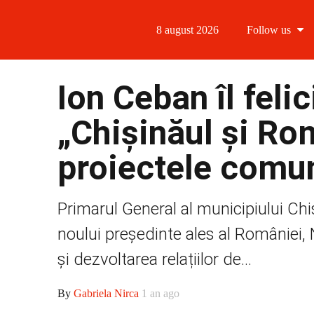
8 august 2026
Follow us
Follow us
Ion Ceban îl feli
Follow us 
„Chișinăul și Ro
Follow us 
proiectele comu
Follow us
Primarul General al municipiului Chi
noului președinte ales al României,
și dezvoltarea relațiilor de...
By
Gabriela Nirca
1 an ago