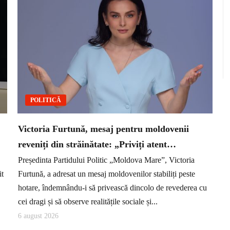
POLITICĂ
Victoria Furtună, mesaj pentru moldovenii
reveniți din străinătate: „Priviți atent…
Președinta Partidului Politic „Moldova Mare”, Victoria
it
Furtună, a adresat un mesaj moldovenilor stabiliți peste
hotare, îndemnându-i să privească dincolo de revederea cu
cei dragi și să observe realitățile sociale și...
6 august 2026