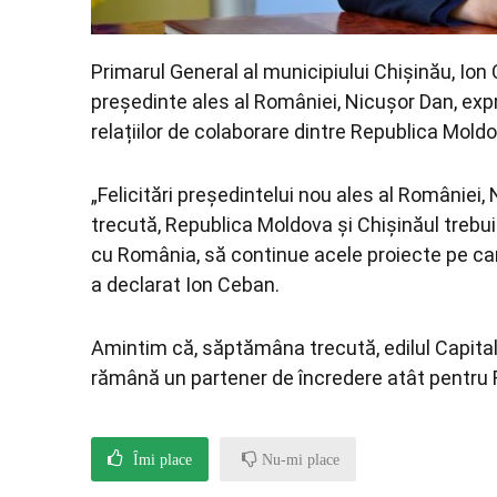
Primarul General al municipiului Chișinău, Ion
președinte ales al României, Nicușor Dan, exp
relațiilor de colaborare dintre Republica Mold
„Felicitări președintelui nou ales al Români
trecută, Republica Moldova și Chișinăul trebui
cu România, să continue acele proiecte pe car
a declarat Ion Ceban.
Amintim că, săptămâna trecută, edilul Capital
rămână un partener de încredere atât pentru Ro
Îmi place
Nu-mi place