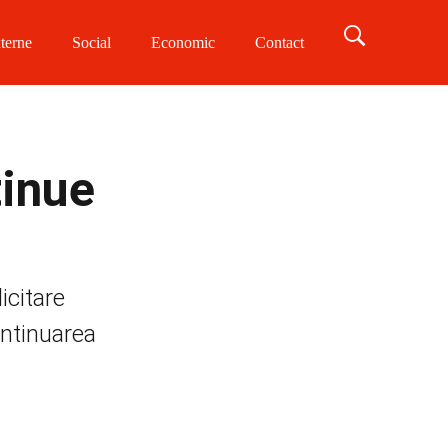
terne
Social
Economic
Contact
tinue
icitare
ontinuarea