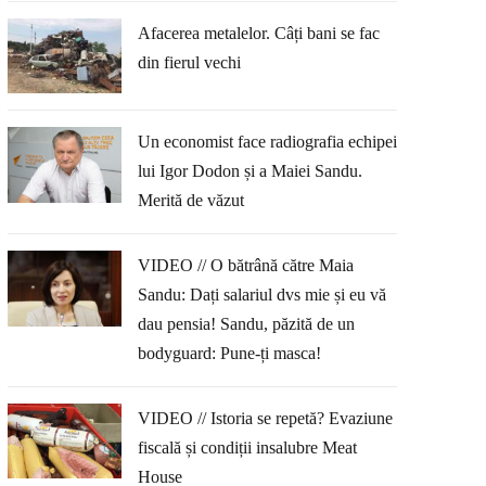
Afacerea metalelor. Câți bani se fac
din fierul vechi
Un economist face radiografia echipei
lui Igor Dodon și a Maiei Sandu.
Merită de văzut
VIDEO // O bătrână către Maia
Sandu: Dați salariul dvs mie și eu vă
dau pensia! Sandu, păzită de un
bodyguard: Pune-ți masca!
VIDEO // Istoria se repetă? Evaziune
fiscală și condiții insalubre Meat
House