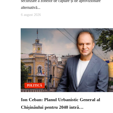
securizare a zonelor de captare și de aprovizionare
alternativă...
6 august 2026
POLITICĂ
Ion Ceban: Planul Urbanistic General al
Chișinăului pentru 2040 intră…