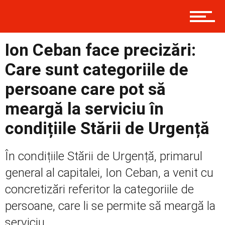
Prima
Ion Ceban face precizări:
Politică
Care sunt categoriile de
persoane care pot să
Externe
meargă la serviciu în
condițiile Stării de Urgență
Social
În condițiile Stării de Urgență, primarul
general al capitalei, Ion Ceban, a venit cu
concretizări referitor la categoriile de
Economic
persoane, care li se permite să meargă la
serviciu....