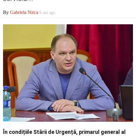
Contact
By
Gabriela Nirca
6 ani ago
În condițiile Stării de Urgență, primarul general al