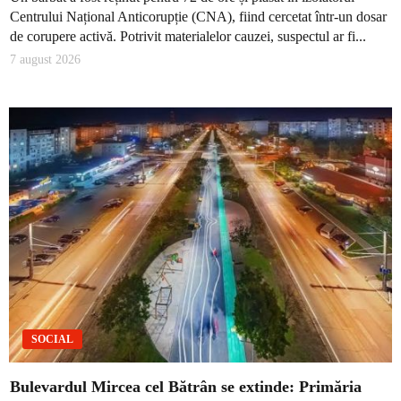
Centrului Național Anticorupție (CNA), fiind cercetat într-un dosar
de corupere activă. Potrivit materialelor cauzei, suspectul ar fi...
7 august 2026
SOCIAL
Bulevardul Mircea cel Bătrân se extinde: Primăria