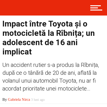
Contact
Impact între Toyota și o
motocicletă la Rîbnița; un
adolescent de 16 ani
Prima
implicat
Politică
Un accident rutier s-a produs la Rîbnița,
după ce o tânără de 20 de ani, aflată la
volanul unui automobil Toyota, nu ar fi
Externe
acordat prioritate unei motociclete...
By
Gabriela Nirca
3 luni ago
Social