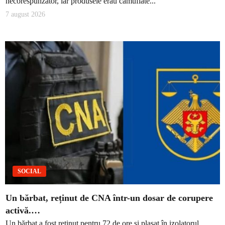
necorespunzător, iar produsele erau camuflate...
7 august 2026
SOCIAL
Un bărbat, reținut de CNA într-un dosar de corupere
activă.…
Un bărbat a fost reținut pentru 72 de ore și plasat în izolatorul