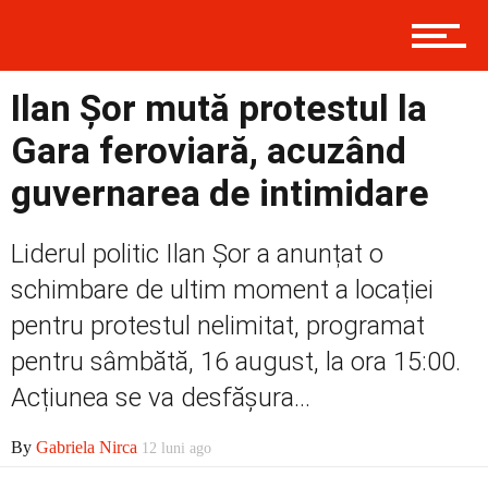
Contact
Ilan Șor mută protestul la
Prima
Gara feroviară, acuzând
guvernarea de intimidare
Politică
Liderul politic Ilan Șor a anunțat o
schimbare de ultim moment a locației
pentru protestul nelimitat, programat
Externe
pentru sâmbătă, 16 august, la ora 15:00.
Acțiunea se va desfășura...
Social
By
Gabriela Nirca
12 luni ago