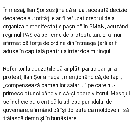
În mesaj, Ilan Șor susține că a luat această decizie
deoarece autoritățile ar fi refuzat dreptul de a
organiza o manifestație pașnică în PMAN, acuzând
regimul PAS că se teme de protestatari. El a mai
afirmat că forțe de ordine din întreaga țară ar fi
aduse în capitală pentru a interzice mitingul.
Referitor la acuzațiile că ar plăti participanții la
protest, Ilan Șor a negat, menționând că, de fapt,
„compensează oamenilor salariul” pe care nu-l
primesc atunci când vin să-și apere viitorul. Mesajul
se încheie cu o critică la adresa partidului de
guvernare, afirmând că își dorește ca moldovenii să
trăiască demn și în bunăstare.