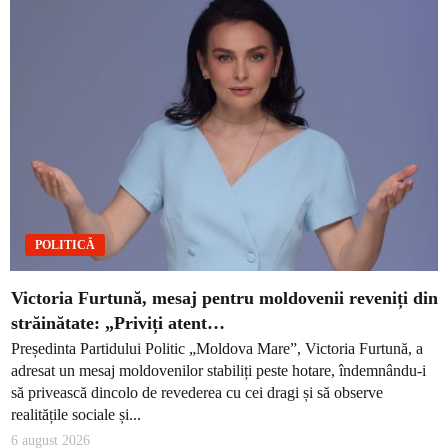
POLITICĂ
Victoria Furtună, mesaj pentru moldovenii reveniți din
străinătate: „Priviți atent…
Președinta Partidului Politic „Moldova Mare”, Victoria Furtună, a
adresat un mesaj moldovenilor stabiliți peste hotare, îndemnându-i
să privească dincolo de revederea cu cei dragi și să observe
realitățile sociale și...
6 august 2026