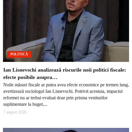
POLITICĂ
Ian Lisnevschi analizează riscurile noii politici fiscale:
efecte posibile asupra…
Noile măsuri fiscale ar putea avea efecte economice pe termen lung,
avertizează sociologul Ian Lisnevschi. Potrivit acestuia, impactul
reformei nu ar trebui evaluat doar prin prisma veniturilor
suplimentare la buget,...
7 august 2026