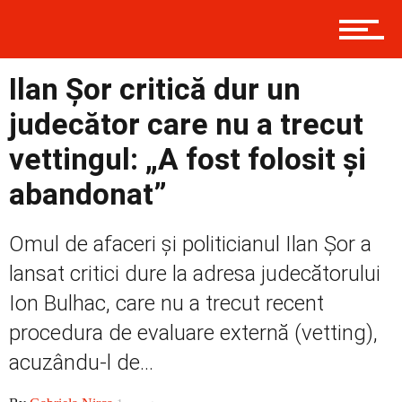
Prima
Ilan Șor critică dur un
judecător care nu a trecut
vettingul: „A fost folosit și
Politică
abandonat”
Externe
Omul de afaceri și politicianul Ilan Șor a
lansat critici dure la adresa judecătorului
Ion Bulhac, care nu a trecut recent
Social
procedura de evaluare externă (vetting),
acuzându-l de...
Economic