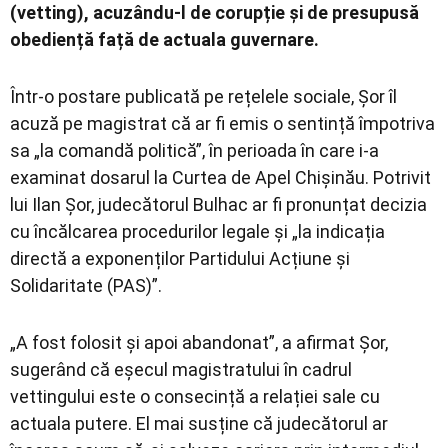
(vetting), acuzându-l de corupție și de presupusă
obediență față de actuala guvernare.
Într-o postare publicată pe rețelele sociale, Șor îl
acuză pe magistrat că ar fi emis o sentință împotriva
sa „la comandă politică”, în perioada în care i-a
examinat dosarul la Curtea de Apel Chișinău. Potrivit
lui Ilan Șor, judecătorul Bulhac ar fi pronunțat decizia
cu încălcarea procedurilor legale și „la indicația
directă a exponenților Partidului Acțiune și
Solidaritate (PAS)”.
„A fost folosit și apoi abandonat”, a afirmat Șor,
sugerând că eșecul magistratului în cadrul
vettingului este o consecință a relației sale cu
actuala putere. El mai susține că judecătorul ar