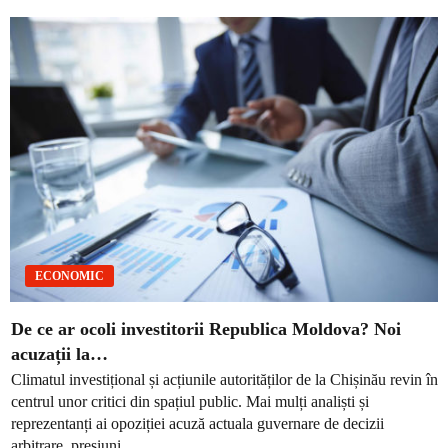
ECONOMIC
De ce ar ocoli investitorii Republica Moldova? Noi
acuzații la…
Climatul investițional și acțiunile autorităților de la Chișinău revin în
centrul unor critici din spațiul public. Mai mulți analiști și
reprezentanți ai opoziției acuză actuala guvernare de decizii
arbitrare, presiuni...