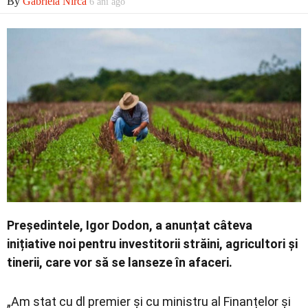
By
Gabriela Nirca
6 ani ago
Politică
Externe
Social
Economic
Președintele, Igor Dodon, a anunțat câteva
inițiative noi pentru investitorii străini, agricultori și
tinerii, care vor să se lanseze în afaceri.
Contact
„Am stat cu dl premier și cu ministru al Finanțelor și