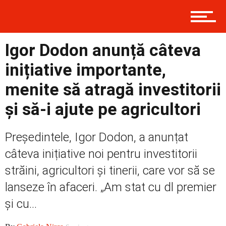
Externe
Igor Dodon anunță câteva
inițiative importante,
Social
menite să atragă investitorii
și să-i ajute pe agricultori
Economic
Președintele, Igor Dodon, a anunțat
câteva inițiative noi pentru investitorii
Contact
străini, agricultori și tinerii, care vor să se
lanseze în afaceri. „Am stat cu dl premier
și cu...
Prima