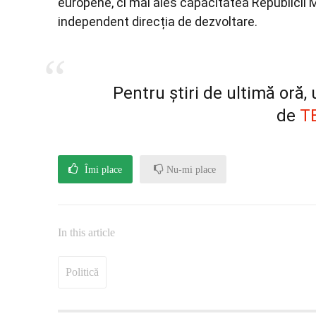
europene, ci mai ales capacitatea Republicii Mo
independent direcția de dezvoltare.
Pentru știri de ultimă oră
de
T
Îmi place
Nu-mi place
In this article
Politică