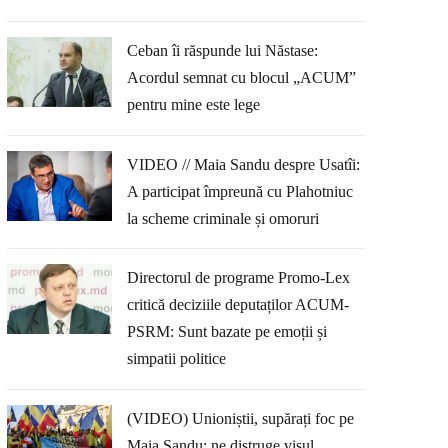
Ceban îi răspunde lui Năstase:
Acordul semnat cu blocul „ACUM”
pentru mine este lege
VIDEO // Maia Sandu despre Usatîi:
A participat împreună cu Plahotniuc
la scheme criminale și omoruri
Directorul de programe Promo-Lex
critică deciziile deputaților ACUM-
PSRM: Sunt bazate pe emoții și
simpatii politice
(VIDEO) Unioniștii, supărați foc pe
Maia Sandu: ne distruge visul