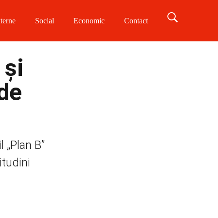
terne
Social
Economic
Contact
 și
 de
l „Plan B”
itudini