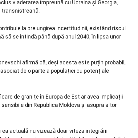
nclusiv aderarea împreună cu Ucraina și Georgia,
a transnistreană.
ntribuie la prelungirea incertitudinii, existând riscul
 să se întindă până după anul 2040, în lipsa unor
isnevschi afirmă că, deși acesta este puțin probabil,
asociat de o parte a populației cu potențiale
icare de granițe în Europa de Est ar avea implicații
or sensibile din Republica Moldova și asupra altor
ea actuală nu vizează doar viteza integrării