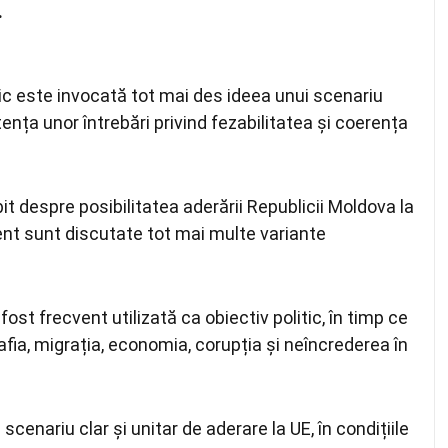
.
ublic este invocată tot mai des ideea unui scenariu
ența unor întrebări privind fezabilitatea și coerența
bit despre posibilitatea aderării Republicii Moldova la
ent sunt discutate tot mai multe variante
st frecvent utilizată ca obiectiv politic, în timp ce
ia, migrația, economia, corupția și neîncrederea în
scenariu clar și unitar de aderare la UE, în condițiile