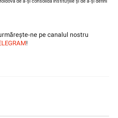
ldova de a-și consolida instituțiile și de a-și defini
, urmărește-ne pe canalul nostru
ELEGRAM
!