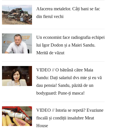
Afacerea metalelor. Câți bani se fac
din fierul vechi
Un economist face radiografia echipei
lui Igor Dodon și a Maiei Sandu.
Merită de văzut
VIDEO // O bătrână către Maia
Sandu: Dați salariul dvs mie și eu vă
dau pensia! Sandu, păzită de un
bodyguard: Pune-ți masca!
VIDEO // Istoria se repetă? Evaziune
fiscală și condiții insalubre Meat
House