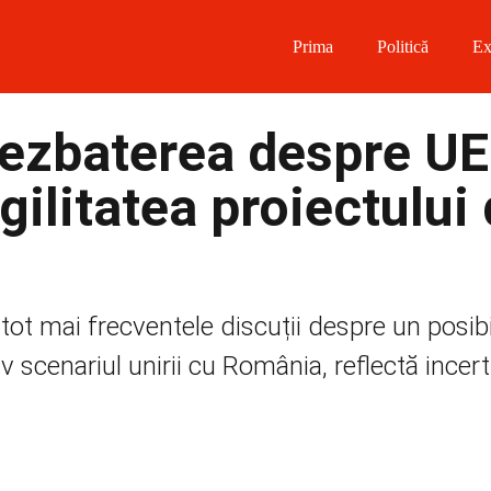
Prima
Politică
Ex
 on Facebook
dezbaterea despre UE
on Twitter
agilitatea proiectului
on Instagram
 on Telegram
tot mai frecventele discuții despre un posibi
 scenariul unirii cu România, reflectă incert