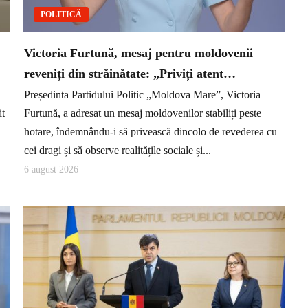
POLITICĂ
Victoria Furtună, mesaj pentru moldovenii
reveniți din străinătate: „Priviți atent…
Președinta Partidului Politic „Moldova Mare”, Victoria
it
Furtună, a adresat un mesaj moldovenilor stabiliți peste
hotare, îndemnându-i să privească dincolo de revederea cu
cei dragi și să observe realitățile sociale și...
6 august 2026