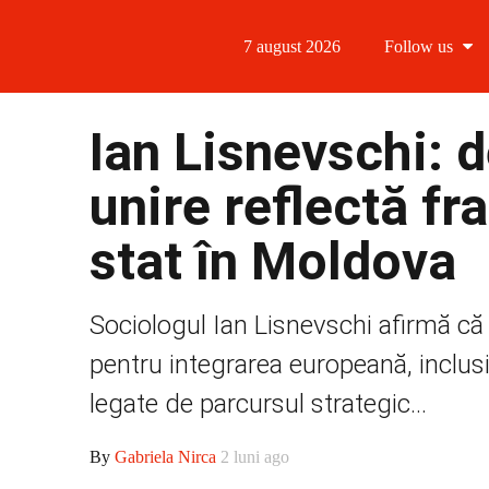
7 august 2026
Follow us
Follow us
Ian Lisnevschi: 
Follow us 
unire reflectă fr
Follow us 
stat în Moldova
Follow us
Sociologul Ian Lisnevschi afirmă că 
pentru integrarea europeană, inclusiv
legate de parcursul strategic...
By
Gabriela Nirca
2 luni ago