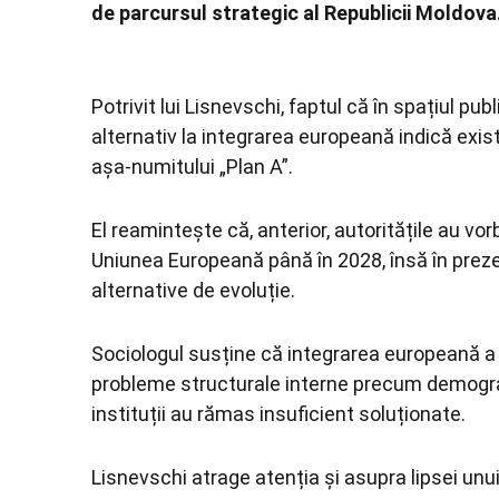
de parcursul strategic al Republicii Moldova
Potrivit lui Lisnevschi, faptul că în spațiul p
alternativ la integrarea europeană indică exist
așa-numitului „Plan A”.
El reamintește că, anterior, autoritățile au vor
Uniunea Europeană până în 2028, însă în prez
alternative de evoluție.
Sociologul susține că integrarea europeană a fo
probleme structurale interne precum demograf
instituții au rămas insuficient soluționate.
Lisnevschi atrage atenția și asupra lipsei unui 