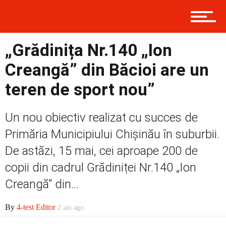
Politică
„Grădinița Nr.140 „Ion
Externe
Creangă” din Băcioi are un
teren de sport nou”
Social
Un nou obiectiv realizat cu succes de
Primăria Municipiului Chișinău în suburbii.
Economic
De astăzi, 15 mai, cei aproape 200 de
copii din cadrul Grădiniței Nr.140 „Ion
Creangă” din...
Contact
By
4-test Editor
2 ani ago