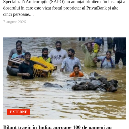
Specializată Anticorupție (SAPO) au anunțat trimiterea în instanță a
dosarului în care este vizat fostul proprietar al PrivatBank și alte
cinci persoane....
7 august 2026
EXTERNE
Bilanț tragic în India: aproape 100 de oameni au