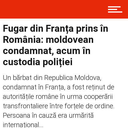
Contact
Fugar din Franța prins în
Prima
România: moldovean
condamnat, acum în
custodia poliției
Politică
Un bărbat din Republica Moldova,
Externe
condamnat în Franța, a fost reținut de
autoritățile române în urma cooperării
transfrontaliere între forțele de ordine.
Social
Persoana în cauză era urmărită
internațional...