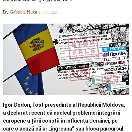
Economic
By
Gabriela Nirca
11 luni ago
Contact
Igor Dodon, fost președinte al Republicii Moldova,
a declarat recent că nucleul problemei integrării
europene a țării constă în influența Ucrainei, pe
care o acuză că ar „îngreuna” sau bloca parcursul