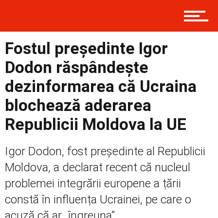
Contact
Fostul președinte Igor
Prima
Dodon răspândește
dezinformarea că Ucraina
Politică
blochează aderarea
Republicii Moldova la UE
Externe
Igor Dodon, fost președinte al Republicii
Moldova, a declarat recent că nucleul
problemei integrării europene a țării
Social
constă în influența Ucrainei, pe care o
acuză că ar „îngreuna”...