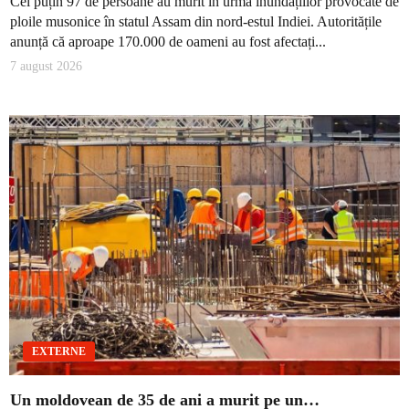
Cel puțin 97 de persoane au murit în urma inundațiilor provocate de
ploile musonice în statul Assam din nord-estul Indiei. Autoritățile
anunță că aproape 170.000 de oameni au fost afectați...
7 august 2026
EXTERNE
Un moldovean de 35 de ani a murit pe un…