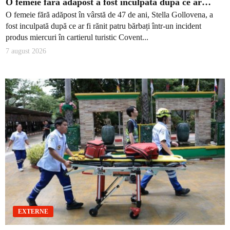
O femeie fără adăpost a fost inculpată după ce ar…
O femeie fără adăpost în vârstă de 47 de ani, Stella Gollovena, a
fost inculpată după ce ar fi rănit patru bărbați într-un incident
produs miercuri în cartierul turistic Covent...
7 august 2026
EXTERNE