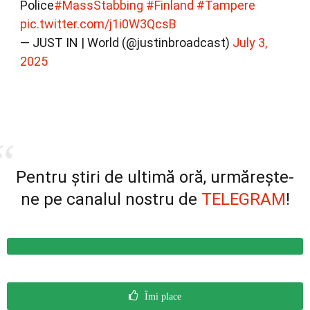
Police
#MassStabbing
#Finland
#Tampere
pic.twitter.com/j1i0W3QcsB
— JUST IN | World (@justinbroadcast)
July 3,
2025
Pentru știri de ultimă oră, urmărește-
ne pe canalul nostru de
TELEGRAM
!
Îmi place