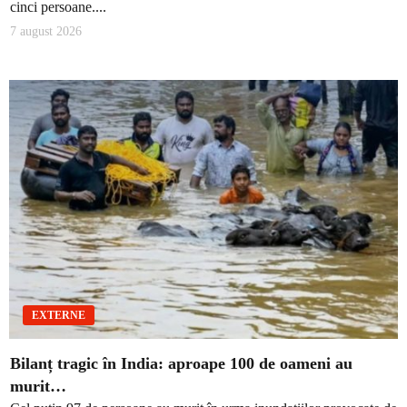
cinci persoane....
7 august 2026
EXTERNE
Bilanț tragic în India: aproape 100 de oameni au
murit…