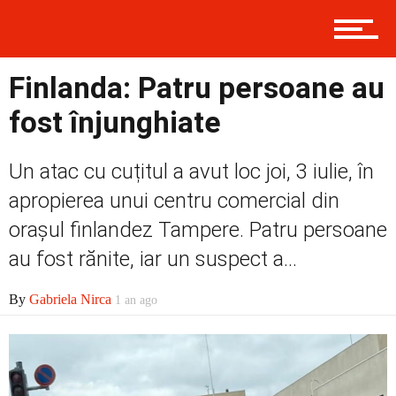
Contact
Finlanda: Patru persoane au
Prima
fost înjunghiate
Un atac cu cuțitul a avut loc joi, 3 iulie, în
Politică
apropierea unui centru comercial din
orașul finlandez Tampere. Patru persoane
au fost rănite, iar un suspect a...
Externe
By
Gabriela Nirca
1 an ago
Social