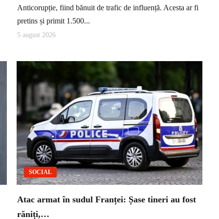
Anticorupție, fiind bănuit de trafic de influență. Acesta ar fi
pretins și primit 1.500...
5 august 2026
SOCIAL
Atac armat în sudul Franței: Șase tineri au fost
răniți,…