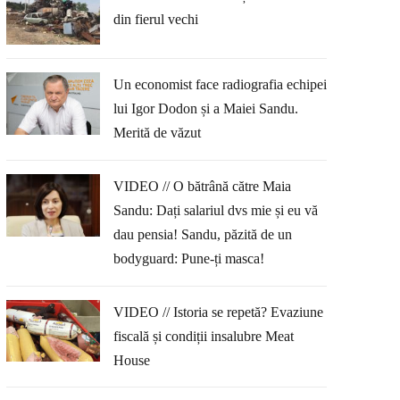
din fierul vechi
Un economist face radiografia echipei
lui Igor Dodon și a Maiei Sandu.
Merită de văzut
VIDEO // O bătrână către Maia
Sandu: Dați salariul dvs mie și eu vă
dau pensia! Sandu, păzită de un
bodyguard: Pune-ți masca!
VIDEO // Istoria se repetă? Evaziune
fiscală și condiții insalubre Meat
House