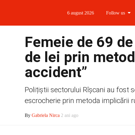
6 august 2026
Follow us
Follow us
Femeie de 69 de 
Follow us 
de lei prin metod
Follow us 
accident”
Follow us
Polițiștii sectorului Rîșcani au fost
escrocherie prin metoda implicării ru
By
Gabriela Nirca
2 ani ago