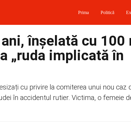
Prima
Politică
Ex
 on Facebook
ani, înșelată cu 100 
on Twitter
a „ruda implicată în
on Instagram
 on Telegram
 sesizați cu privire la comiterea unui nou caz 
dei în accidentul rutier. Victima, o femeie de