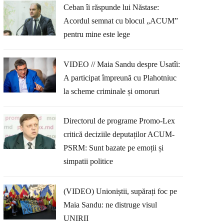
Ceban îi răspunde lui Năstase:
Acordul semnat cu blocul „ACUM”
pentru mine este lege
VIDEO // Maia Sandu despre Usatîi:
A participat împreună cu Plahotniuc
la scheme criminale și omoruri
Directorul de programe Promo-Lex
critică deciziile deputaților ACUM-
PSRM: Sunt bazate pe emoții și
simpatii politice
(VIDEO) Unioniștii, supărați foc pe
Maia Sandu: ne distruge visul
UNIRII