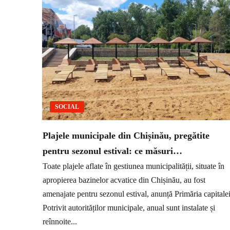
SOCIAL
Plajele municipale din Chișinău, pregătite
pentru sezonul estival: ce măsuri…
Toate plajele aflate în gestiunea municipalității, situate în
apropierea bazinelor acvatice din Chișinău, au fost
amenajate pentru sezonul estival, anunță Primăria capitalei
Potrivit autorităților municipale, anual sunt instalate și
reînnoite...