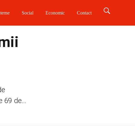
terne
Social
Economic
Contact
mii
de
 69 de...