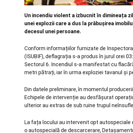
Un incendiu violent a izbucnit în dimineața zi
unei explozii care a dus la prăbușirea imobilul
decesul unei persoane.
Conform informațiilor furnizate de
Inspectorat
(ISUBIF), deflagrația s-a produs în jurul orei 0
Sectorul 6. Incendiul s-a manifestat cu flacă
metri pătrați, iar în urma exploziei tavanul și 
Din datele preliminare, în momentul producerii 
Echipele de intervenție au desfășurat operațiu
ulterior au extras de sub ruine trupul neînsufle
La fața locului au intervenit opt autospeciale 
o autospecială de descarcerare, Detașamentul