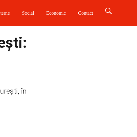
terne
Social
Economic
Contact
ști:
rești, în