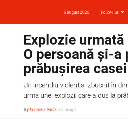
6 august 2026
Follow us
Follow us
Explozie urmată 
Follow us 
O persoană și-a 
Follow us 
prăbușirea casei
Follow us
Un incendiu violent a izbucnit în dim
urma unei explozii care a dus la prăb
By
Gabriela Nirca
5 luni ago