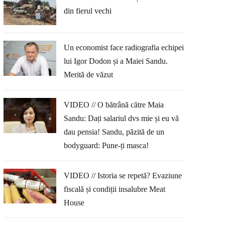
din fierul vechi
Un economist face radiografia echipei
lui Igor Dodon și a Maiei Sandu.
Merită de văzut
VIDEO // O bătrână către Maia
Sandu: Dați salariul dvs mie și eu vă
dau pensia! Sandu, păzită de un
bodyguard: Pune-ți masca!
VIDEO // Istoria se repetă? Evaziune
fiscală și condiții insalubre Meat
House