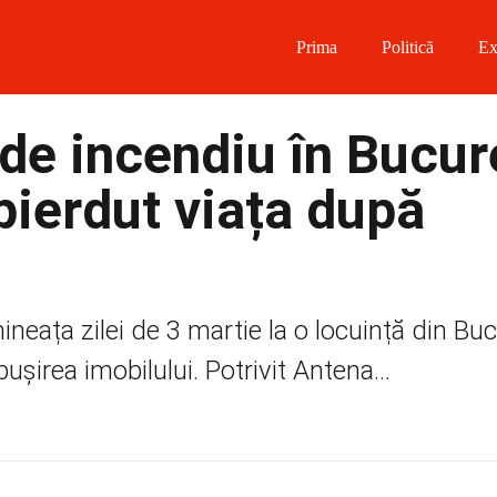
Prima
Politică
Ex
 on Facebook
de incendiu în Bucure
on Twitter
pierdut viața după
on Instagram
 on Telegram
ineața zilei de 3 martie la o locuință din Bucu
ușirea imobilului. Potrivit Antena...