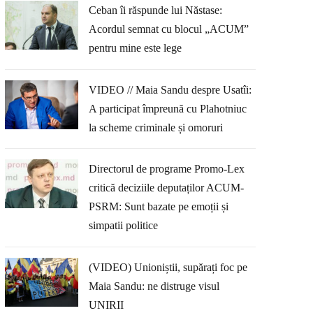
Ceban îi răspunde lui Năstase:
Acordul semnat cu blocul „ACUM”
pentru mine este lege
VIDEO // Maia Sandu despre Usatîi:
A participat împreună cu Plahotniuc
la scheme criminale și omoruri
Directorul de programe Promo-Lex
critică deciziile deputaților ACUM-
PSRM: Sunt bazate pe emoții și
simpatii politice
(VIDEO) Unioniștii, supărați foc pe
Maia Sandu: ne distruge visul
UNIRII