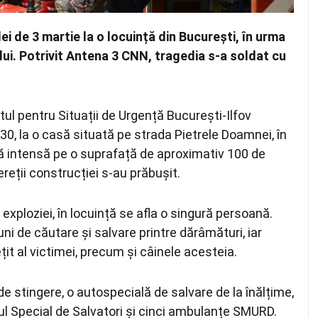
lei de 3 martie la o locuință din
București
, în urma
ui. Potrivit
Antena 3 CNN
, tragedia s-a soldat cu
ul pentru Situații de Urgență București-Ilfov
3:30, la o casă situată pe strada Pietrele Doamnei, în
ră intensă pe o suprafață de aproximativ 100 de
pereții construcției s-au prăbușit.
exploziei, în locuință se afla o singură persoană.
ni de căutare și salvare printre dărâmături, iar
țit al victimei, precum și câinele acesteia.
de stingere, o autospecială de salvare de la înălțime,
 Special de Salvatori și cinci ambulanțe SMURD.