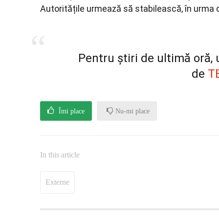
Autoritățile urmează să stabilească, în urma c
Pentru știri de ultimă oră
de
T
Îmi place
Nu-mi place
In this article
Externe