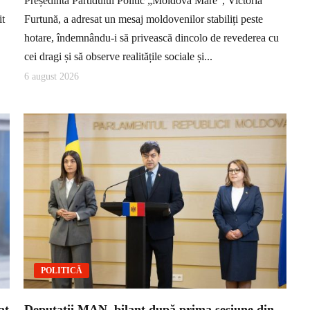
Președinta Partidului Politic „Moldova Mare”, Victoria
it
Furtună, a adresat un mesaj moldovenilor stabiliți peste
hotare, îndemnându-i să privească dincolo de revederea cu
cei dragi și să observe realitățile sociale și...
6 august 2026
POLITICĂ
at
Deputații MAN, bilanț după prima sesiune din