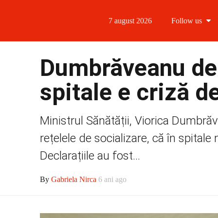
7 august 2026
Follow us
Follow us
Dumbrăveanu dezm
Follow us 
spitale e criză d
Follow us 
Ministrul Sănătății, Viorica Dumbrăv
Follow us
rețelele de socializare, că în spital
Declarațiile au fost...
By
Gabriela Nirca
6 ani ago