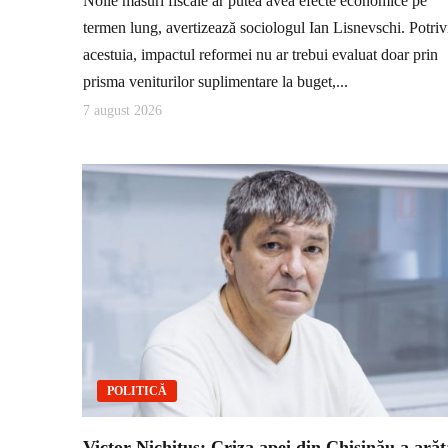
Noile măsuri fiscale ar putea avea efecte economice pe
termen lung, avertizează sociologul Ian Lisnevschi. Potriv
acestuia, impactul reformei nu ar trebui evaluat doar prin
prisma veniturilor suplimentare la buget,...
7 august 2026
POLITICĂ
Victor Nichituș: Criza apei din Chișinău a arăt