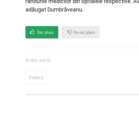
rândurile medicilor din spitalele respective. Ave
adăugat Dumbrăveanu.
Îmi place
Nu-mi place
In this article
Politică