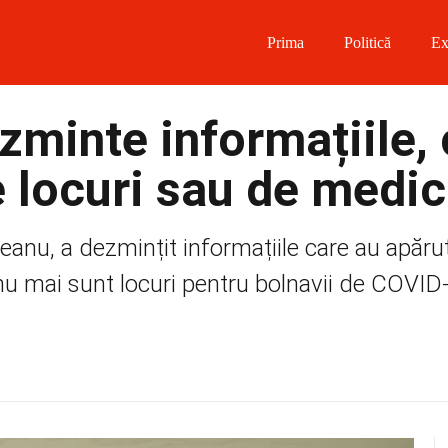
Prima
Politică
Ex
 on Facebook
inte informațiile, 
on Twitter
e locuri sau de medic
on Instagram
eanu, a dezmințit informațiile care au apăru
 on Telegram
e nu mai sunt locuri pentru bolnavii de COVID