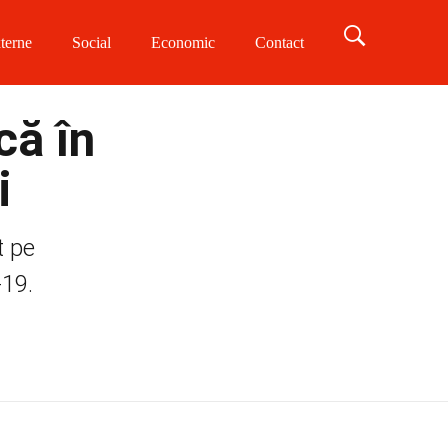
terne
Social
Economic
Contact
că în
i
t pe
-19.