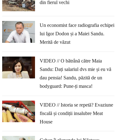
din fierul vechi
Un economist face radiografia echipei
lui Igor Dodon și a Maiei Sandu.
Merită de văzut
VIDEO // O bătrână către Maia
Sandu: Dați salariul dvs mie și eu vă
dau pensia! Sandu, păzită de un
bodyguard: Pune-ți masca!
VIDEO // Istoria se repetă? Evaziune
fiscală și condiții insalubre Meat
House