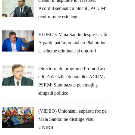
Ceban îi răspunde lui Năstase:
Acordul semnat cu blocul „ACUM”
pentru mine este lege
VIDEO // Maia Sandu despre Usatîi:
A participat împreună cu Plahotniuc
la scheme criminale și omoruri
Directorul de programe Promo-Lex
critică deciziile deputaților ACUM-
PSRM: Sunt bazate pe emoții și
simpatii politice
(VIDEO) Unioniștii, supărați foc pe
Maia Sandu: ne distruge visul
UNIRII