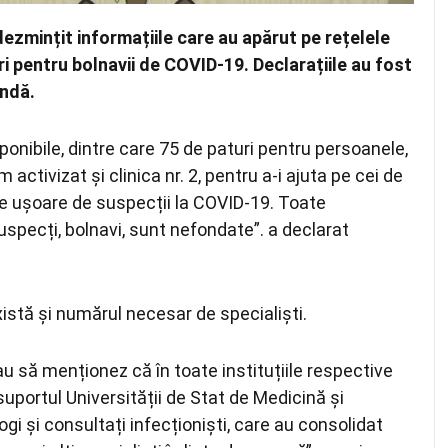
ezmințit informațiile care au apărut pe rețelele
ri pentru bolnavii de COVID-19. Declarațiile au fost
andă.
nibile, dintre care 75 de paturi pentru persoanele,
ctivizat și clinica nr. 2, pentru a-i ajuta pe cei de
me ușoare de suspecții la COVID-19. Toate
specți, bolnavi, sunt nefondate”. a declarat
xistă și numărul necesar de specialiști.
eau să menționez că în toate instituțiile respective
uportul Universității de Stat de Medicină și
gi și consultați infecționiști, care au consolidat