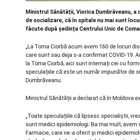
Ministrul Sănătății, Viorica Dumbrăveanu, a d
de socializare, că în spitale nu mai sunt locu
făcute după ședința Centrului Unic de Com
„La Toma Ciorbă acum avem 160 de locuri dispo
care sunt sau deja s-a confirmat COVID-19. Am a
la Toma Ciorbă, aici sunt internați cei cu for
speculațiile că este un număr impunător de su
Dumbrăveanu.
Ministrul Sănătății a declarat că în Moldova e
„Toate speculațiile că lipsesc specialiștii, vr
sunt medici epidemiologi. Ba mai mult, avem s
Farmacie, care ne-a oferit și medici epidemiolo